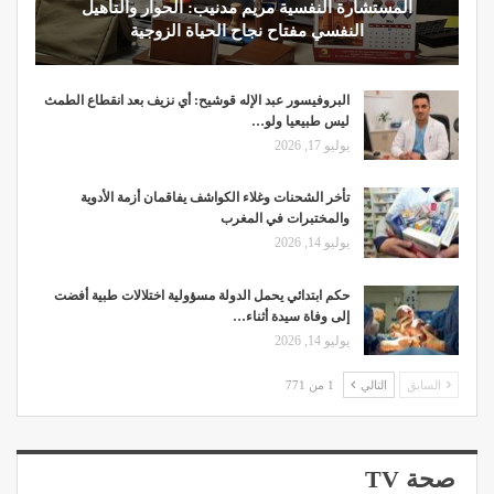
المستشارة النفسية مريم مدنيب: الحوار والتأهيل
النفسي مفتاح نجاح الحياة الزوجية
البروفيسور عبد الإله قوشيح: أي نزيف بعد انقطاع الطمث
ليس طبيعيا ولو…
يوليو 17, 2026
تأخر الشحنات وغلاء الكواشف يفاقمان أزمة الأدوية
والمختبرات في المغرب
يوليو 14, 2026
حكم ابتدائي يحمل الدولة مسؤولية اختلالات طبية أفضت
إلى وفاة سيدة أثناء…
يوليو 14, 2026
السابق
التالي
1 من 771
صحة TV