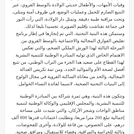
وفيات الأمهات، والأطفال حديثي الولادة بالوسط القروي، عبر
التتبع الصارم للحمل وعمليات الوضع، في ظروف آمنة ومثلى،
وتحت مراقبة طبية دقيقة. وتمثل دار الولادة، التي رأت النور
في جماعة تفتاشت بإقليم الصويرة، تجسيدا بليغا لذلك.
وستمكن هذه البنية التحتية، التي تم إنجازها في إطار برنامج
تقليص الفوارق المجالية والاجتماعية بالوسط القروي من
المرحلة الثالثة لهذا الورش الملكي الضخم، والتي تعكس
الاهتمام الخاص الذي توليه المبادرة الوطنية للتنمية البشرية
لهذا القطاع على صعيد هذا الجزء من التراب الوطني، من تتبع
أفضل لصحة الأم والمواليد الجدد، ومن ثمة تكريس العدالة
المجالية، والحد من معاناة الساكنة القروية في مجال الولوج
إلى البنيات التحتية الصحية، لاسيما لفائدة النساء الحوامل.
وتتكون هذه البنية، وهي ثمرة شراكة بين المبادرة الوطنية
للتنمية البشرية، والمجلس الإقليمي والوكالة الوطنية لتنمية
مناطق الواحات وشجر الأركان، والتي شيدت على مساحة
إجمالية تبلغ 260 مترا مربعا، وتطلبت اعتمادات قدرها 800 ألف
درهم، على الخصوص، من قاعة للولادة، وأخرى للفحوصات،
وثالثة للحراسة والمراقبة، وفضاء للاستقبال، ومرافق صحية.