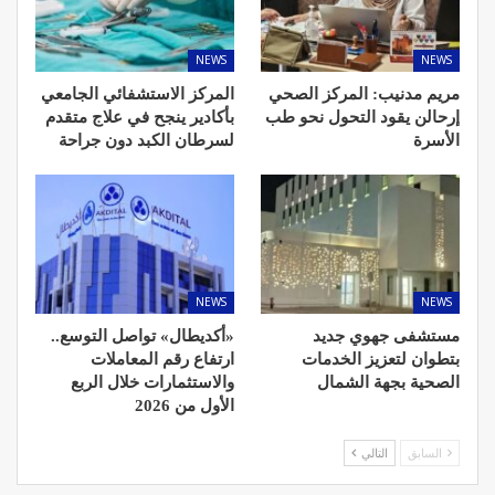
NEWS
NEWS
مريم مدنيب: المركز الصحي
المركز الاستشفائي الجامعي
إرحالن يقود التحول نحو طب
بأكادير ينجح في علاج متقدم
الأسرة
لسرطان الكبد دون جراحة
NEWS
NEWS
مستشفى جهوي جديد
«أكديطال» تواصل التوسع..
بتطوان لتعزيز الخدمات
ارتفاع رقم المعاملات
الصحية بجهة الشمال
والاستثمارات خلال الربع
الأول من 2026
السابق
التالي