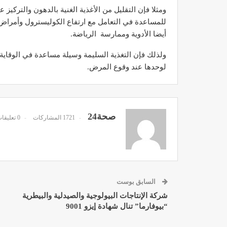
ومثلا فإن التقليل من الأغذية الغنية بالدهون والتركيز
للمساعدة في التعامل مع ارتفاع الكوليسترول وأمراض 
أيضا الأدوية وممارسة الرياضة.
ولذلك فإن التغذية السليمة وسيلة مساعدة في الوقاية،
مصحة الأخوين بالصويرة توف
لوحدها عند وقوع المرض.
وتجهيزات حديثة وجد مت
ديسمبر 14, 2022
صحة24
1721 المشاركات
0 تعليقات
الدكتور مصطفى مودن يقدم ن
السابق بوست
لمرضى السكري في رم
شركة الإنتاجات البيولوجية والصيدلية والبيطرية
ديسمبر 12, 2022
“بيوفارما” تنال شهادة إيزو 9001