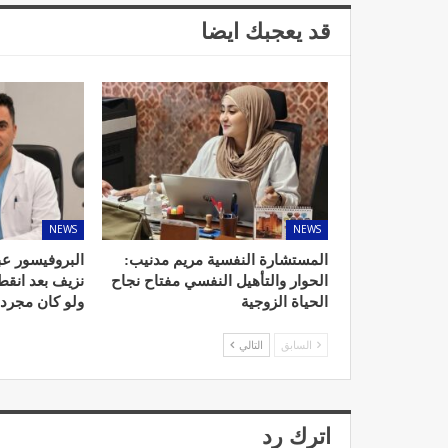
قد يعجبك ايضا
د. لحنش شراف: الاقتطاع من 
واستهداف مباشر للأطب
ديسمبر 11, 2022
NEWS
NEWS
المستشارة النفسية مريم مدنيب:
البروفيسور عب
الحوار والتأهيل النفسي مفتاح نجاح
نزيف بعد انق
الحياة الزوجية
ولو كان مجرد
تصحيح بعض الأفكار المغلوطة 
السابق
التالي
الإشعاعي
نوفمبر 17, 2022
اترك رد