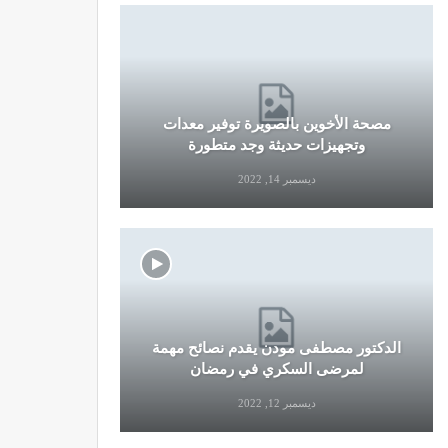
مصحة الأخوين بالصويرة توفير معدات
قرار جديد
وتجهيزات حديثة وجد متطورة
وال
ديسمبر 14, 2022
الدكتور مصطفى مودن يقدم نصائح مهمة
نصائح وإرش
لمرضى السكري في رمضان
التو
ديسمبر 12, 2022