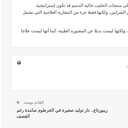
 على منتجات الحليب خالية الدسم قد تكون إستراتيجية
الشرايين، ولكنها فقط جزء من المقاربة العلاجية التي تشمل
 ولكنها ليست بديلا عن المشورة الطبية، كما أنها ليست علاجا
ير معدات
قرار جديد يعيد تنظيم تعويضات الحراسة
طورة
والمداومة لمهنيي الصحة
أبريل 16, 2026
صائح مهمة
نصائح وإرشادات صحية هامة للحفاظ على
القادم بوست
ضان
التوازن الغذائي خلال شهر…
ريبورتاج.. دار توليد صغيرة في الخرطوم صامدة رغم
مارس 23, 2024
القصف