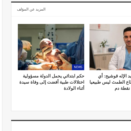
المزيد عن المؤلف
المبع حيف
النظام الغذائي والصحة: دور التغذية في
اء
تعزيز الصحة العامة
مارس 22, 2024
NEWS
د الإله قوشيح: أي
حكم ابتدائي يحمل الدولة مسؤولية
طاع الطمث ليس طبيعيا
اختلالات طبية أفضت إلى وفاة سيدة
 نقطة دم
أثناء الولادة
حول العلاج
تحذير من تناول المحليات الصناعية.. ترفع
شعور القلق
يونيو 5, 2023