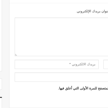
وان بريدك الإلكتروني.
مصحة الجامعة بأكادير.. منشأة طبيـة بمعايير
استشفائية دولية
ديسمبر 20, 2022
تصفح للمرة الأولى التي أعلق فيها.