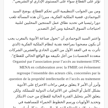
تؤثر على القطاع سواء على المستوى الإداري أو التشريعي”.
ومن بين الجوانب التنظيمية التي تحكم القطاع، يوضح السيد
البوحمادي، قضية الملكية الفكرية، مبرزا أن هذه المسألة تلعب
دورا رئيسيا في تحديد نطاق عمل المنتجين المحليين لتلبية
احتياجات السوق المحلية ومن أجل التصدير.
واعتبر السيد البوحمادي أن “تحول صناعة الأدوية بالمغرب يجب
أن يكون مصحوبا بمراجعة نقدية لنظام الملكية الفكرية (الذي
تأثرت به في العقد الأول من القرن الحادي والعشرين الشركات
متعددة الجنسيات) من أجل تكييفه مع الواقع الحالي للقطاع”.
Organisé par l’association pour l’accès au traitement ITPC
MENA en collaboration avec la FMIIP, cet évènement
regroupe l’ensemble des acteurs clés, concernées par la
question de la propriété intellectuelle et l’accès au traitement.
وأبرز أن الأمر لا يتعلق برفض براءات الاختراع على الأدوية
بشكل كامل أو التخلي عن الالتزامات الدولية للمملكة، ولكن
يتعلق الأمر بتحليل القدرة الحالية للقطاع من حيث الابتكار
وتحديد الأولويات ورسم الخطوط الحمراء للمساهمة في
منظومة ملائمة للقطاع الذي لا يزال يرتكز بشكل أساسي على