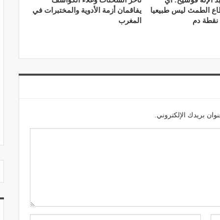
د الإله قوشيح: أي
تأخر الشحنات وغلاء الكواشف
طاع الطمث ليس طبيعيا
يفاقمان أزمة الأدوية والمختبرات في
 نقطة دم
المغرب
مصحة الجامعة بأكادير.. منشأة طبيـة بمعايير
استشفائية دولية
ديسمبر 20, 2022
وان بريدك الإلكتروني.