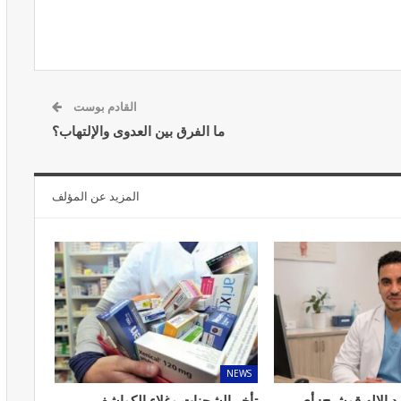
القادم بوست
المبع حيف
النظام الغذائي والصحة: دور التغذية في
اء
تعزيز الصحة العامة
ما الفرق بين العدوى والإلتهاب؟
مارس 22, 2024
المزيد عن المؤلف
حول العلاج
تحذير من تناول المحليات الصناعية.. ترفع
شعور القلق
يونيو 5, 2023
NEWS