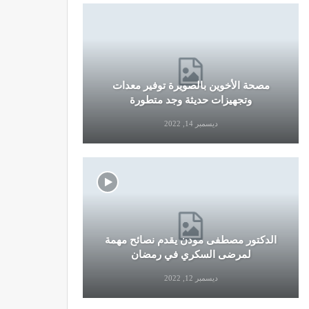
مصحة الأخوين بالصويرة توفير معدات
قرار جديد
وتجهيزات حديثة وجد متطورة
وال
ديسمبر 14, 2022
الدكتور مصطفى مودن يقدم نصائح مهمة
نصائح وإرش
لمرضى السكري في رمضان
التو
ديسمبر 12, 2022