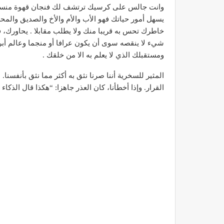
وانت جالس على كرسيك ترتشف لك فنجان قهوة منسمة، 
يسهل أمور حياتك فهو الأب والأم والأخ والصديق وال
خاطرك تحس به قريبا منك ولا يطلب مقابلا . يحاورك، 
شيء لا ينقصه سوى أن يكون عرافا أو منجما وعالم 
ومستقبلك الذي لا يعلم به الا من خلقك .
المثير للسخرية أننا صرنا نثق به أكثر مما نثق بأنفسنا
القرار. وإذا أخطأنا، كان العذر جاهزا: “هكذا قال الذكا