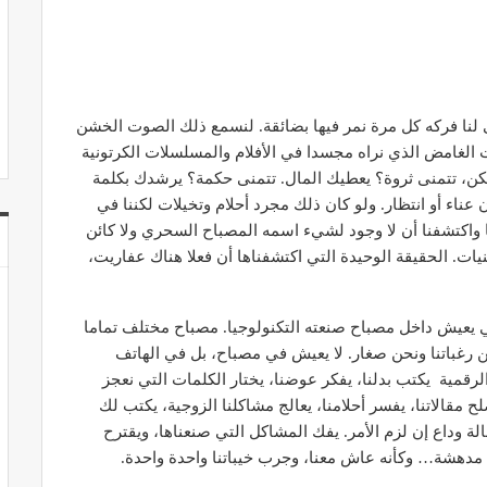
لنا فركه كل مرة نمر فيها بضائقة. لنسمع ذلك الصوت الخشن
الغامض الذي نراه مجسدا في الأفلام والمسلسلات الكرتونية
كن، تتمنى ثروة؟ يعطيك المال. تتمنى حكمة؟ يرشدك بكلمة
ناء أو انتظار. ولو كان ذلك مجرد أحلام وتخيلات لكننا في
ا واكتشفنا أن لا وجود لشيء اسمه المصباح السحري ولا كائن
ت. الحقيقة الوحيدة التي اكتشفناها أن فعلا هناك عفاريت،
ي يعيش داخل مصباح صنعته التكنولوجيا. مصباح مختلف تماما
رغباتنا ونحن صغار. لا يعيش في مصباح، بل في الهاتف
لرقمية يكتب بدلنا، يفكر عوضنا، يختار الكلمات التي نعجز
 مقالاتنا، يفسر أحلامنا، يعالج مشاكلنا الزوجية، يكتب لك
ة وداع إن لزم الأمر. يفك المشاكل التي صنعناها، ويقترح
ة مدهشة… وكأنه عاش معنا، وجرب خيباتنا واحدة واحدة.