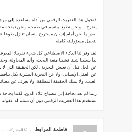
فتحول هذا العفريت الرقمي من أداة مساعدة إلى مرجعي
يقترح… ونحن نطيع. يبتسم في صمت، ونحن نمنحه مفاتي
بقدر ما نحن أمام إنسان مستريح. إنسان تنازل طوعا عن 
مصحة الأخوين بالصويرة توف
يتحمل مسؤوليته كاملة.
وتجهيزات حديثة وجد مت
لقد وفر لنا الذكاء الاصطناعي كل شيء تقريبا: المعرفة 
ديسمبر 14, 2022
بدأ يسلبنا شيئا فشيئا متعة البحث، وألم المحاولة، و
عن الحل قبل أن نعيش التجربة . لكن الحقيقة التي لا ينب
عن العقل الإنساني، ولا عن التجربة البشرية بكل تناقضات
الغيب، ولا يملك الحقيقة المطلقة، ولا يعرف عن مصائر
ربما لم نعد بحاجة إلى مصباح علاء الدين، لكننا بحاجة
نستخدم هذا العفريت الرقمي دون أن نسلم له عقولنا وأ
الدكتور مصطفى مودن يقدم ن
لمرضى السكري في رم
ديسمبر 12, 2022
فاطمة المرابط
62 المشاركات