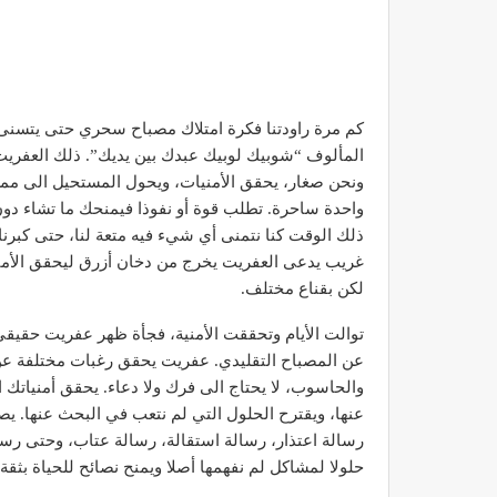
كم مرة راودتنا فكرة امتلاك مصباح سحري حتى يتسنى 
المألوف “شوبيك لوبيك عبدك بين يديك”. ذلك العفريت 
ونحن صغار، يحقق الأمنيات، ويحول المستحيل الى مم
واحدة ساحرة. تطلب قوة أو نفوذا فيمنحك ما تشاء دون ع
ذلك الوقت كنا نتمنى أي شيء فيه متعة لنا، حتى كبرن
غريب يدعى العفريت يخرج من دخان أزرق ليحقق الأمنيا
لكن بقناع مختلف.
توالت الأيام وتحققت الأمنية، فجأة ظهر عفريت حقيق
عن المصباح التقليدي. عفريت يحقق رغبات مختلفة عن 
والحاسوب، لا يحتاج الى فرك ولا دعاء. يحقق أمنياتك ا
عنها، ويقترح الحلول التي لم نتعب في البحث عنها. يصلح
رسالة اعتذار، رسالة استقالة، رسالة عتاب، وحتى رسال
حلولا لمشاكل لم نفهمها أصلا ويمنح نصائح للحياة بثق