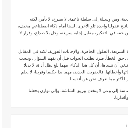
ة، ومن وسيلة إلى سلطة ناعمة. لا يصرخ، لا يأمر، لكنه
ح عقولنا واحدة تلو الأخرى. لسنا أمام ذكاء اصطناعي مخيف،
حقه في التفكير، مقابل إجابة سريعة، وحل بلا صداع، وقرار لا
ير معدات
قرار جديد يعيد تنظيم تعويضات الحراسة
طورة
والمداومة لمهنيي الصحة
السريعة، الحلول الجاهزة، والإجابات الفورية. لكنه في المقابل
أبريل 16, 2026
حتى حق الخطأ. صرنا نطلب الجواب قبل أن نفهم السؤال، ونبحث
غي أن ننساها، أن كل هذا الذكاء مهما بلغ يظل أداة، لا بديلا
ها وأخطائها. فالعفريت الجديد، مهما بدا حكيما وقريبا، لا يعلم
نا أكثر مما نعرف نحن عن أنفسنا.
 ماسة إلى وعي لا ينخدع ببريق الشاشة، وإلى توازن يجعلنا
قدارنا.
صائح مهمة
نصائح وإرشادات صحية هامة للحفاظ على
ضان
التوازن الغذائي خلال شهر…
مارس 23, 2024
1