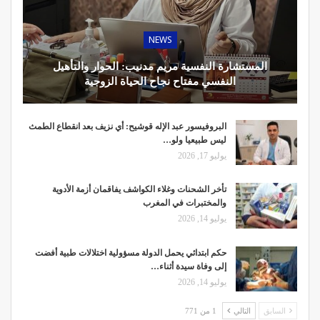
NEWS
المستشارة النفسية مريم مدنيب: الحوار والتأهيل
النفسي مفتاح نجاح الحياة الزوجية
البروفيسور عبد الإله قوشيح: أي نزيف بعد انقطاع الطمث
ليس طبيعيا ولو…
يوليو 17, 2026
تأخر الشحنات وغلاء الكواشف يفاقمان أزمة الأدوية
والمختبرات في المغرب
يوليو 14, 2026
حكم ابتدائي يحمل الدولة مسؤولية اختلالات طبية أفضت
إلى وفاة سيدة أثناء…
يوليو 14, 2026
السابق
التالي
1 من 771