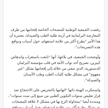
رفضت الجمعية الوطنية للمصحات الخاصة إقحامها من طرف
المعارضة البرلمانية في أزمة طلبة الطب والصيدلة، معتبرة أن
هذا الأمر “يطرح أكثر من علامة استفهام، حول أسباب ودوافع
هذه التصريحات”.
وأوضحت الجمعية، في بلاغها، أنها “تابعت باستغراب واندهاش
كبيرين، تصريح أحد نواب الأمة في قلب مؤسسة البرلمان
الدستورية، الذي سعى من خلاله إلى إقحامها بشكل “غير
مفهوم” في مشكل طلبة كليات الطب وطب الأسنان
والصيدلة”.
واستنكرت الهيئة ذاتها “اتهامها بالتحريض على الاحتجاج ضد
قرار تقليص سنوات التكوين الطبي من سبع إلى ست سنوات”،
ومنددة أيضا “بمحاولة الزج بها في مشكل لا علاقة للمصحات
به، بشكل يطرح أكثر من علامة استفهام، حول أسباب ودوافع