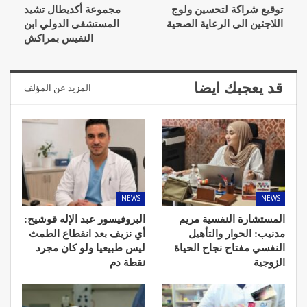
توقيع شراكة لتحسين ولوج
مجموعة أكديطال تشيد
اللاجئين الى الرعاية الصحية
المستشفى الدولي ابن
النفيس بمراكش
قد يعجبك ايضا
المزيد عن المؤلف
NEWS
NEWS
المستشارة النفسية مريم
البروفيسور عبد الإله قوشيح:
مدنيب: الحوار والتأهيل
أي نزيف بعد انقطاع الطمث
النفسي مفتاح نجاح الحياة
ليس طبيعيا ولو كان مجرد
الزوجية
نقطة دم