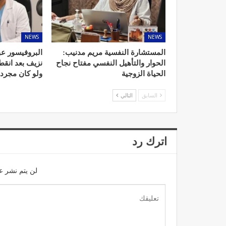
NEWS
NEWS
المستشارة النفسية مريم مدنيب:
البروفيسور عب
مصحة الأخوين بالصويرة توف
الحوار والتأهيل النفسي مفتاح نجاح
نزيف بعد انق
وتجهيزات حديثة وجد مت
الحياة الزوجية
ولو كان مجرد
ديسمبر 14, 2022
السابق
التالي
اترك رد
لن يتم نشر عن
الدكتور مصطفى مودن يقدم ن
لمرضى السكري في رم
ديسمبر 12, 2022