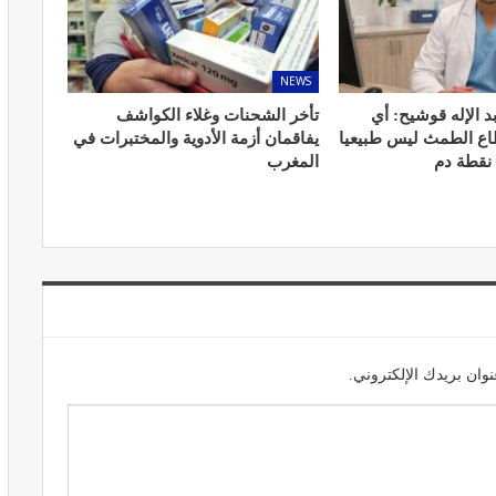
NEWS
د الإله قوشيح: أي
تأخر الشحنات وغلاء الكواشف
ير معدات
قرار جديد يعيد تنظيم تعويضات الحراسة
طاع الطمث ليس طبيعيا
يفاقمان أزمة الأدوية والمختبرات في
طورة
والمداومة لمهنيي الصحة
 نقطة دم
المغرب
أبريل 16, 2026
وان بريدك الإلكتروني.
صائح مهمة
نصائح وإرشادات صحية هامة للحفاظ على
ضان
التوازن الغذائي خلال شهر…
مارس 23, 2024