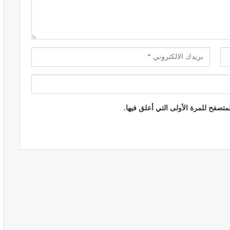
المبع حيف
النظام الغذائي والصحة: دور التغذية في
اء
تعزيز الصحة العامة
مارس 22, 2024
تصفح للمرة الأولى التي أعلق فيها.
حول العلاج
تحذير من تناول المحليات الصناعية.. ترفع
شعور القلق
يونيو 5, 2023