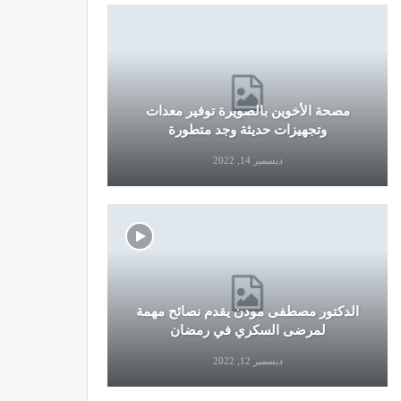
مصحة الأخوين بالصويرة توفير معدات
قرار جديد
وتجهيزات حديثة وجد متطورة
وال
ديسمبر 14, 2022
الدكتور مصطفى مودن يقدم نصائح مهمة
نصائح وإرش
لمرضى السكري في رمضان
التو
ديسمبر 12, 2022