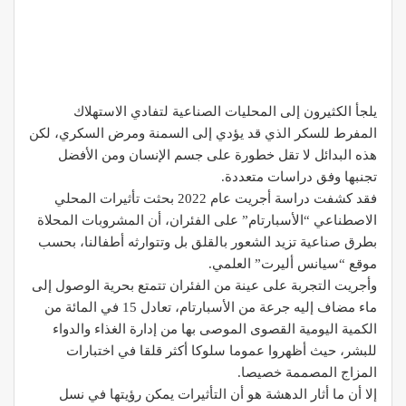
يلجأ الكثيرون إلى المحليات الصناعية لتفادي الاستهلاك
المفرط للسكر الذي قد يؤدي إلى السمنة ومرض السكري، لكن
هذه البدائل لا تقل خطورة على جسم الإنسان ومن الأفضل
تجنبها وفق دراسات متعددة.
فقد كشفت دراسة أجريت عام 2022 بحثت تأثيرات المحلي
الاصطناعي “الأسبارتام” على الفئران، أن المشروبات المحلاة
بطرق صناعية تزيد الشعور بالقلق بل وتتوارثه أطفالنا، بحسب
موقع “سيانس أليرت” العلمي.
وأجريت التجربة على عينة من الفئران تتمتع بحرية الوصول إلى
ماء مضاف إليه جرعة من الأسبارتام، تعادل 15 في المائة من
الكمية اليومية القصوى الموصى بها من إدارة الغذاء والدواء
للبشر، حيث أظهروا عموما سلوكا أكثر قلقا في اختبارات
المزاج المصممة خصيصا.
إلا أن ما أثار الدهشة هو أن التأثيرات يمكن رؤيتها في نسل