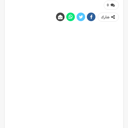
0
شارك