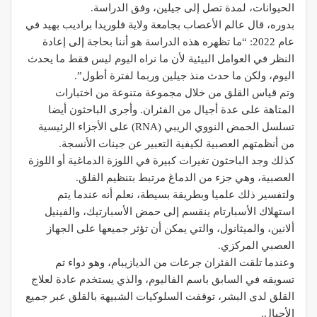
الحيوانات، لمدة تصل إلى جيلين، وفق الدراسة.
بدوره، قال عالم الأعصاب بجامعة ولاية فلوريدا براديب بهيد في
عام 2022: “ما تظهره هذه الدراسة هو أننا بحاجة إلى إعادة
النظر في العوامل البيئية لأن ما نراه اليوم ليس فقط ما يحدث
اليوم، ولكن ما حدث منذ جيلين وربما لفترة أطول”.
وتم قياس القلق من خلال مجموعة متنوعة من اختبارات
المتاهة على عدة أجيال من الفئران. وأجرى الباحثون أيضا
تسلسل الحمض النووي الريبي (RNA) على الأجزاء الرئيسية
من أنظمتهم العصبية لكيفية التعبير عن جينات الأنسجة.
كذلك وجد الباحثون تغيرات كبيرة في اللوزة الدماغية أو اللوزة
العصبية، وهي جزء من الدماغ مرتبط بتنظيم القلق.
ولتفسير ذلك علميا وبطريقة بسيطة، نعلم أنه عندما يتم
استهلاك الأسبارتام ينقسم إلى حمض الأسبارتيك، والفينيل
ألانين، والميثانول، والتي يمكن أن تؤثر جميعها على الجهاز
العصبي المركزي.
وعندما تلقت الفئران جرعات من الديازيبام، وهو دواء تم
تسويقه في السابق باسم الفاليوم، والذي يستخدم عادة لعلاج
القلق لدى البشر، توقفت السلوكيات الشبيهة بالقلق عبر جميع
الأجيال.