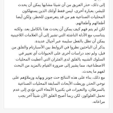
إلى ذلك، حذر الفريق من أن شيئا مشابها يمكن أن يحدث
للبشر، بعبارة أخرى، ليس فقط أولئك الذين يستهلكون
المحليات الصناعية هم من قد يتعرضون للخطر، ولكن أيضا
أطفالهم وأطفالهم.
لكن لم يتم فهم كيف يمكن أن يحدث هذا بالكامل بعد، ولكنه
يتناسب مع الأدلة الناشئة التي تشير إلى أن العلامات اللاجينية
يمكن أن تظل بالفعل سليمة عبر أجيال عديدة.
يذكر أن الباحثين نظروا في الروابط بين الأسبارتام والقلق من
قبل، ولم تجد دراسات أخرى على الحيوانات أي تغيير في
السلوك الشبيه بالقلق لدى الفئران التي أعطيت المحليات
الاصطناعية، مما يشير إلى ضرورة القيام بالمزيد من البحث
لفهم ما يحدث.
مع ذلك، بناء على هذه النتائج حث جونز وبهايد وزملاؤهم على
توخي الحذر. وربطت الأبحاث السابقة المحليات الصناعية
بالسرطان، والتغيرات في بكتيريا الأمعاء التي تؤدي إلى عدم
تحمل الغلوكوز، لكن ربما أصبح القلق الآن شيئاً آخر يجب
مراعاته.