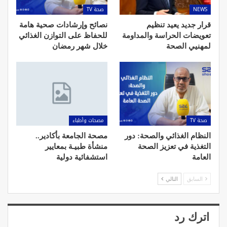
NEWS
صحة TV
قرار جديد يعيد تنظيم
نصائح وإرشادات صحية هامة
تعويضات الحراسة والمداومة
للحفاظ على التوازن الغذائي
لمهنيي الصحة
خلال شهر رمضان
صحة TV
مصحات وأطباء
النظام الغذائي والصحة: دور
مصحة الجامعة بأكادير..
التغذية في تعزيز الصحة
منشأة طبيـة بمعايير
العامة
استشفائية دولية
السابق
التالي
اترك رد