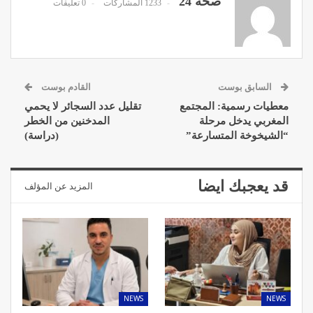
صحة 24
1233 المشاركات
0 تعليقات
السابق بوست
القادم بوست
معطيات رسمية: المجتمع
تقليل عدد السجائر لا يحمي
المغربي يدخل مرحلة
المدخنين من الخطر
“الشيخوخة المتسارعة”
(دراسة)
قد يعجبك ايضا
المزيد عن المؤلف
NEWS
NEWS