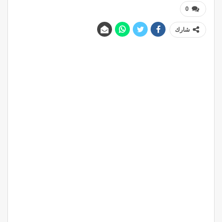
0
شارك