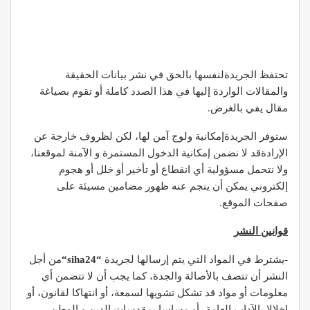
تحتفظ الجريدةلنفسها بالحق في نشر بيانات الحقيقة
والمقالات الواردة إليها في هذا الصدد كاملة أو تقوم بصياغة
مقال يفي بالغرض.
ستوفر الجريدةإمكانية ولوج آمن لها، لكن لظروف خارجة عن
الإرادةقد لا نضمن إمكانية الدخول المستمرة و الآمنة لموقعنا،
ولا نتحمل مسؤولية أي انقطاع أو تأخير أو خلل أو هجوم
إلكتروني يمكن أن ينجم عنه ظهور مضامين مسيئة على
صفحات الموقع.
قوانين النشر
-يشترط في المواد التي يتم إرسالها لجريدة
“
siha24
“
من أجل
النشر أن تتصف بالأصالة والجدة، كما يجب أن لا تتضمن أي
معلومات أو مواد قد تشكل تشويها لسمعة، أو انتهاكا لقانون، أو
إخلالا بالآداب العامة، أو مساسا بمقدسات الدين و الوطن.