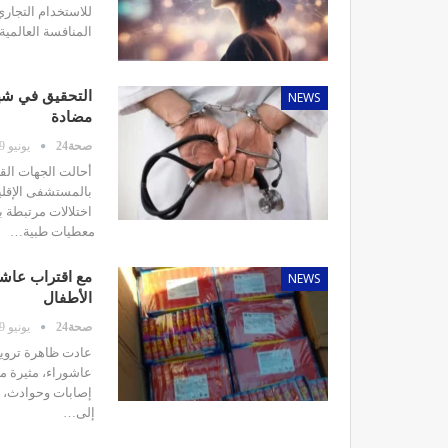
للاستخدام التجاري
المنافسة العالمية
NEWS
التحقيق في شهاد
مضادة
صحة24
يونيو 9, 2026
أحالت الجهات الق
بالمستشفى الإقليم
اختلالات مرتبطة
معطيات طبية…
NEWS
الأطفال
صحة24
يونيو 9, 2026
عادت ظاهرة ترويج
عاشوراء، مثيرة م
إصابات وحوادث، خ
إلى…