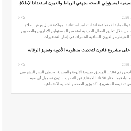
صيفية لمسؤولي الصحة بجهتي الرباط والعيون استعدادا لإطلاق
0
والحماية الاجتماعية اتخاذ تدابير استثنائية لمواكبة تنزيل ورش إصلاح
 من خلال تعليق العطل الصيفية لفئة من المسؤولين الإداريين والصحيين
ير معدات
قرار جديد يعيد تنظيم تعويضات الحراسة
-القنيطرة والعيون-الساقية الحمراء، في إطار التحضيرات…
طورة
والمداومة لمهنيي الصحة
 على مشروع قانون لتحديث منظومة الأدوية وتعزيز الرقابة
أبريل 16, 2026
0
بتعديل وتتميم القانون رقم 17.04 المتعلق بمدونة الأدوية والصيدلة. وحظي النص التشريعي
بتأييد 120 نائبا برلمانيا، فيما اختار 50 نائبا الامتناع عن التصويت، دون تسجيل أي صوت
تقديمه للمشروع، أكد وزير الصحة والحماية الاجتماعية،…
صائح مهمة
نصائح وإرشادات صحية هامة للحفاظ على
ضان
التوازن الغذائي خلال شهر…
مارس 23, 2024