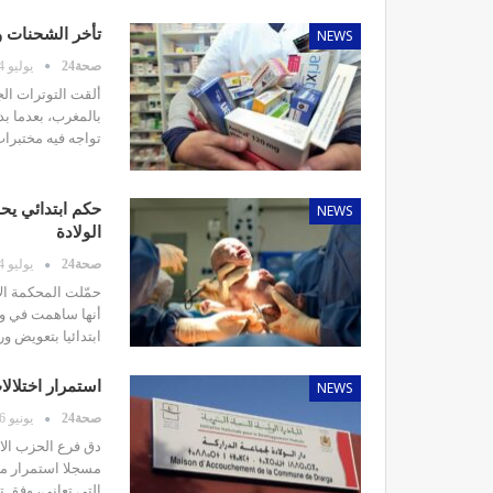
NEWS
تأخر الشحنات و
صحة24
يوليو 14, 2026
ألقت التوترات ال
بالمغرب، بعدما ب
تواجه فيه مختبرات
NEWS
حكم ابتدائي يح
الولادة
صحة24
يوليو 14, 2026
حمّلت المحكمة الإ
ابتدائيا بتعويض ورثتها بمبلغ إجما
NEWS
استمرار اختلال
صحة24
يونيو 16, 2026
دق فرع الحزب الا
مسجلا استمرار ما
التي تعاني، وفق 