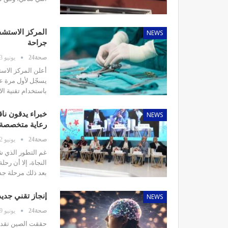
NEWS
المركز الاستشف
جراحة
صحة24
يونيو 13, 2026
أعلن المركز الاس
يسجّل لأول مرة ع
باستخدام تقنية ال
NEWS
خبراء يدقون نا
رعاية متخصصة
صحة24
يونيو 12, 2026
غم التطور الذي ش
النجاة، إلا أن رحل
بعد ذلك مرحلة جدي
NEWS
إنجاز تقني جدي
صحة24
يونيو 9, 2026
حققت الصين تقدماً