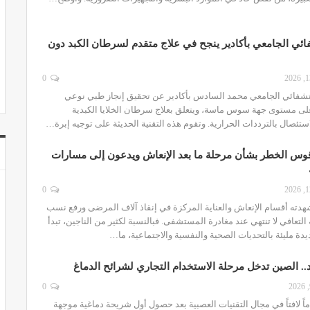
ائي الجامعي بأكادير ينجح في علاج متقدم لسرطان الكبد دون
0
تشفائي الجامعي محمد السادس بأكادير عن تحقيق إنجاز طبي نوعي
لى مستوى جهة سوس ماسة، ويتعلق بعلاج سرطان الخلايا الكبدية
استئصال بالترددات الحرارية. وتقوم هذه التقنية الحديثة على توجيه إبرة…
قوس الخطر بشأن مرحلة ما بعد الإنعاش ويدعون إلى مسارات
0
هدته أقسام الإنعاش والعناية المركزة في إنقاذ آلاف المرضى ورفع نسب
ة التعافي لا تنتهي عند مغادرة المستشفى. فبالنسبة لكثير من الناجين، تبدأ
دة مليئة بالتحديات الصحية والنفسية والاجتماعية، ما…
د.. الصين تدخل مرحلة الاستخدام التجاري لشرائح الدماغ
0
 لافتاً في مجال التقنيات العصبية بعد حصول أول شريحة دماغية موجهة