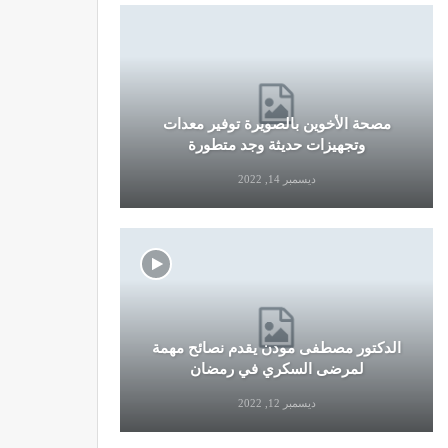
مصحة الأخوين بالصويرة توفير معدات
قرار جديد
وتجهيزات حديثة وجد متطورة
وال
ديسمبر 14, 2022
الدكتور مصطفى مودن يقدم نصائح مهمة
نصائح وإرش
لمرضى السكري في رمضان
التو
ديسمبر 12, 2022