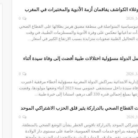
غلاء الكواشف يفاقمان أزمة الأدوية والمختبرات في المغرب
0
جيوسياسية المتواصلة في منطقة مضيق هرمز بظلالها على القطاع الصحي
دأت تداعياتها تنعكس على وفرة الأدوية والمستلزمات الطبية، في وقت
 التحاليل الطبية صعوبات متزايدة بسبب الارتفاع الكبير في أسعار…
مل الدولة مسؤولية اختلالات طبية أفضت إلى وفاة سيدة أثناء
0
دارية الابتدائية بمراكش الدولة المغربية مسؤولية أخطاء مرفقية اعتبرت
أنها ساهمت في وفاة سيدة داخل مستشفى عمومي سنة 2023 أثناء وضعها مولودها، وقضت
لي قدره 330 ألف درهم، استنادا إلى خبرة طبية…
ات القطاع الصحي بالدراركة يثير قلق الحزب الاشتراكي الموحد
0
شتراكي الموحد بالدراركة ناقوس الخطر بشأن الوضع الصحي بالمنطقة،
 وصفه بتراجع خدمات الصحة العمومية، خاصة على مستوى دار الولادة
تعبيره، من نقص حاد في الموارد البشرية والتجهيزات الضرورية. وأوضح…