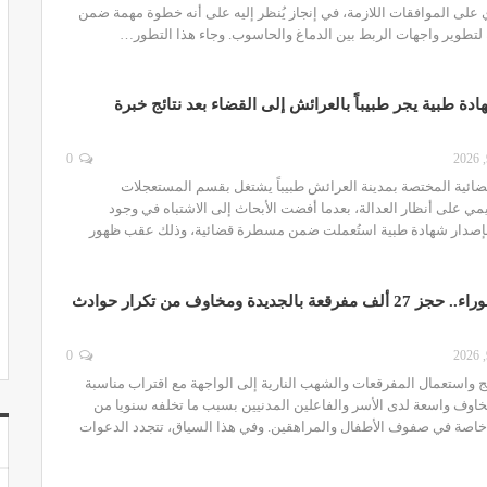
 على الموافقات اللازمة، في إنجاز يُنظر إليه على أنه خطوة مهمة ضمن
 لتطوير واجهات الربط بين الدماغ والحاسوب. وجاء هذا التطور…
ة طبية يجر طبيباً بالعرائش إلى القضاء بعد نتائج خبرة
0
ضائية المختصة بمدينة العرائش طبيباً يشتغل بقسم المستعجلات
ي على أنظار العدالة، بعدما أفضت الأبحاث إلى الاشتباه في وجود
 بإصدار شهادة طبية استُعملت ضمن مسطرة قضائية، وذلك عقب ظهور
مع اقتراب عاشوراء.. حجز 27 ألف مفرقعة بالجديدة ومخاوف من تكرار حوادث
0
 واستعمال المفرقعات والشهب النارية إلى الواجهة مع اقتراب مناسبة
خاوف واسعة لدى الأسر والفاعلين المدنيين بسبب ما تخلفه سنويا من
اصة في صفوف الأطفال والمراهقين. وفي هذا السياق، تتجدد الدعوات