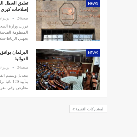
NEWS
تعليق العطل ال
إصلاحات كبرى
صحة24
يونيو 9, 2026
قررت وزارة الصحة 
المنظومة الصحية،
مصحة الأخوين بالصويرة توف
بجهتي الرباط-سلا
وتجهيزات حديثة وجد مت
NEWS
البرلمان يوافق
ديسمبر 14, 2022
الدوائية
صحة24
يونيو 9, 2026
معارض. وفي معرض 
الدكتور مصطفى مودن يقدم ن
المشاركات القديمة
لمرضى السكري في رم
ديسمبر 12, 2022