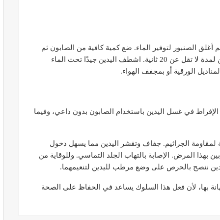
م أغلق الصنبور لتوفير الماء. ضع كمية كافية من الصابون ثم
افرك يديك جيدًا بين الأصابع وتحت الأظافر وظهر اليدين لمدة لا تقل عن 20 ثانية. اشطف اليدين جيدًا تحت الماء
ير معدات
قرار جديد يعيد تنظيم تعويضات الحراسة
طورة
والمداومة لمهنيي الصحة
مناديل الورقية أو بمجفف الهواء.
أبريل 16, 2026
الإفراط في غسل اليدين باستخدام الصابون بدون داعي، وفيما
زمة لمقاومة الجراثيم. جفاف وتقشر اليدين مما يسهل دخول
ين بهذا المرض. الإصابة بالتهاب الجلد التماسي. وللوقاية من
دين ننصح بالحرص على وضع مرطب لليدين لتنعيمهما.
صائح مهمة
نصائح وإرشادات صحية هامة للحفاظ على
ضان
التوازن الغذائي خلال شهر…
انة بها، لأن فعل هذا السلوك يساعد في الحفاظ على الصحة
مارس 23, 2024