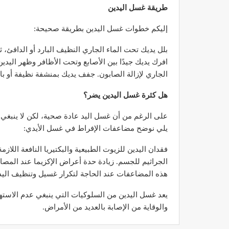
طريقة غسل اليدين
إليكم خطوات غسل اليدين بطريقة صحيحة:
بلل يديك تحت الماء الجاري النظيف البارد أو الدافئ، ث
مصحة الأخوين بالصويرة توف
وتجهيزات حديثة وجد مت
الجاري لإزالة الصابون. جفف يديك بمنشفة نظيفة أو بال
ديسمبر 14, 2022
هل كثرة غسل اليدين يضر؟
على الرغم من أن غسل اليد عادة صحية، لكن لا ينبغي 
يلي نوضح مضاعفات الإفراط في غسل الأيدي:
فقدان اليدين للزيوت الطبيعية والبكتيريا النافعة اللا
الجراثيم للجسم. زيادة حدة أعراض الإكزيما عند المصاب
هذه المضاعفات عند الحاجة لتكرار غسيل وتنظيف الي
الدكتور مصطفى مودن يقدم ن
لمرضى السكري في رم
يعد غسل اليدين من السلوكيات التي ينبغي عدم الاسته
ديسمبر 12, 2022
والوقاية من الإصابة بالعديد من الأمراض.