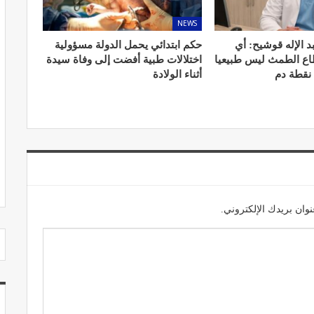
NEWS
د الإله قوشيح: أي
حكم ابتدائي يحمل الدولة مسؤولية
طاع الطمث ليس طبيعيا
اختلالات طبية أفضت إلى وفاة سيدة
 نقطة دم
أثناء الولادة
مصحة الجامعة بأكادير.. منشأة طبيـة بمعايير
استشفائية دولية
ديسمبر 20, 2022
وان بريدك الإلكتروني.