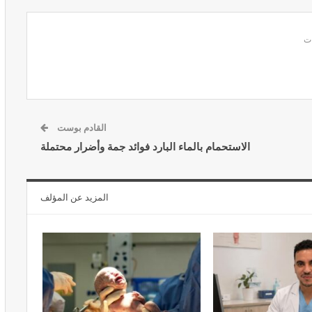
المبع حيف
النظام الغذائي والصحة: دور التغذية في
اء
تعزيز الصحة العامة
مارس 22, 2024
القادم بوست
الاستحمام بالماء البارد فوائد جمة وأضرار محتملة
المزيد عن المؤلف
حول العلاج
تحذير من تناول المحليات الصناعية.. ترفع
شعور القلق
يونيو 5, 2023