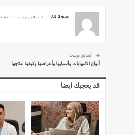
صحة 24
1233 المشاركات
0 تعليقات
د. لحنش شراف: الاقتطاع من 
واستهداف مباشر للأطب
ديسمبر 11, 2022
السابق بوست
أنواع الالتهابات وأسبابها وأعراضها وكيفية علاجها
قد يعجبك ايضا
تصحيح بعض الأفكار المغلوطة 
الإشعاعي
نوفمبر 17, 2022