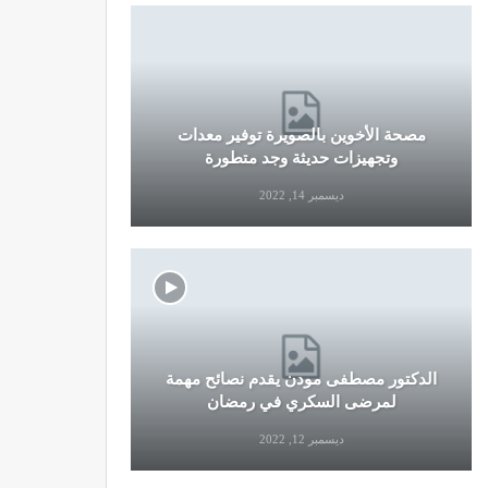
مصحة الأخوين بالصويرة توفير معدات
قرار جديد
وتجهيزات حديثة وجد متطورة
وال
ديسمبر 14, 2022
الدكتور مصطفى مودن يقدم نصائح مهمة
نصائح وإرش
لمرضى السكري في رمضان
التو
ديسمبر 12, 2022