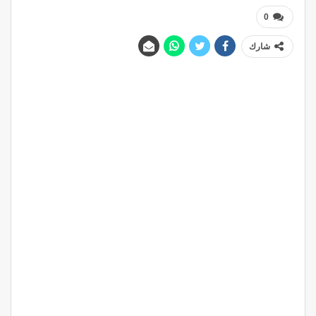
0
شارك