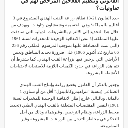
القانوني وتنظيم الفلاحين المرخص لهم في
تعاونيات؟
حدد القانون 21-13 نطاق زراعة القنب الهندي المشروع في 3
أقاليم بالمملكة؛ وهي الحسيمة وشفشاون وتاونات. ويهدف من
خلال هذا التحديد إلى الالتزام بالتشريعات الدولية التي صادقت
عليها المملكة. إذ تنص الاتفاقية الوحيدة للمخدرات لسنة 1961
(التي تمت المصادقة عليها بموجب المرسوم الملكي رقم 236-
66 بتاريخ 22 أكتوبر 1966) على ضرورة تحديد المناطق وتعيين
الأراضي التي يرخص فيها بزراعة القنب الهندي. كما يشترط أن
تتم هذه الزراعة في حدود الكميات اللازمة للاستجابة لاحتياجات
الأنشطة المشروعة.
وجدير بالذكر أن القانون يخضع زراعة وإنتاج القنب الهندي
الصناعي (بنسبة “تتراهيدروكانابينول” أقل من أو تساوي 1
بالمائة، وبالتالي خارج إطار الاتفاقية الوحيدة للمخدرات لسنة
1961) لنفس المقتضيات المتعلقة بالقنب الهندي الطبي (تحديد
محيط الزراعة، ونظام الترخيص، وغيرهما)، وذلك من أجل
التحكم في مخاطر التدخل بين الزراعات المشروعة وغير
المشروعة.