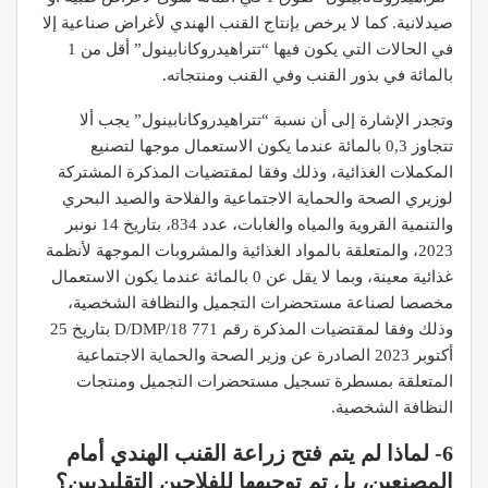
صيدلانية. كما لا يرخص بإنتاج القنب الهندي لأغراض صناعية إلا
في الحالات التي يكون فيها “تتراهيدروكانابينول” أقل من 1
بالمائة في بذور القنب وفي القنب ومنتجاته.
وتجدر الإشارة إلى أن نسبة “تتراهيدروكانابينول” يجب ألا
تتجاوز 0,3 بالمائة عندما يكون الاستعمال موجها لتصنيع
المكملات الغذائية، وذلك وفقا لمقتضيات المذكرة المشتركة
لوزيري الصحة والحماية الاجتماعية والفلاحة والصيد البحري
والتنمية القروية والمياه والغابات، عدد 834، بتاريخ 14 نونبر
2023، والمتعلقة بالمواد الغذائية والمشروبات الموجهة لأنظمة
غذائية معينة، وبما لا يقل عن 0 بالمائة عندما يكون الاستعمال
مخصصا لصناعة مستحضرات التجميل والنظافة الشخصية،
وذلك وفقا لمقتضيات المذكرة رقم 771 D/DMP/18 بتاريخ 25
أكتوبر 2023 الصادرة عن وزير الصحة والحماية الاجتماعية
المتعلقة بمسطرة تسجيل مستحضرات التجميل ومنتجات
النظافة الشخصية.
6- لماذا لم يتم فتح زراعة القنب الهندي أمام
المصنعين، بل تم توجيهها للفلاحين التقليديين؟