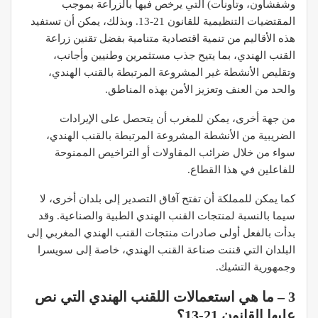
وشفشاون، وتاونات) التي يرخص فيها بالزراعة بموجب
المقتضيات التنظيمية للقانون 21-13. وبذلك، يمكن أن تستفيد
هذه الأقاليم من تنمية اقتصادية متنامية بفضل تقنين زراعة
القنب الهندي، بما يتيح جذب مستثمرين وطنيين وأجانب،
وتقليص الأنشطة غير المشروعة المرتبطة بالقنب الهندي،
والحد من العنف وتعزيز الأمن بهذه المناطق.
من جهة أخرى، يمكن للمغرب أن يتحصل على الإيرادات
الضريبية من الأنشطة المشروعة المرتبطة بالقنب الهندي،
سواء من خلال ضرائب المقاولات أو التراخيص الممنوحة
للفاعلين في هذا القطاع.
كما يمكن للمملكة أن تفتح آفاق التصدير إلى بلدان أخرى، لا
سيما بالنسبة لمنتجات القنب الهندي الطبية والصناعية. وقد
بدأت بالفعل أولى صادرات منتجات القنب الهندي المغربي إلى
البلدان التي قننت صناعة القنب الهندي، خاصة إلى سويسرا
وجمهورية التشيك.
3 – ما هي استعمالات اللقنب الهندي التي نص
عليها القانون 21-13؟