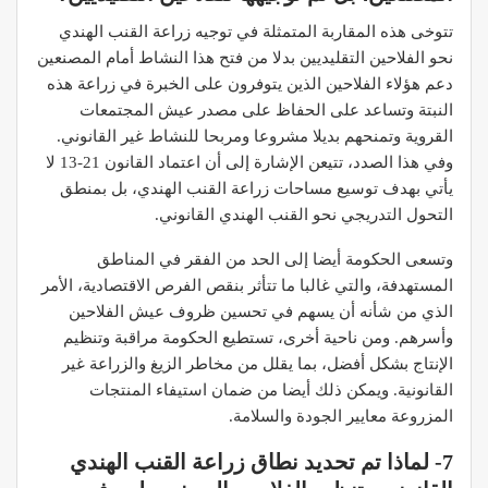
تتوخى هذه المقاربة المتمثلة في توجيه زراعة القنب الهندي
نحو الفلاحين التقليديين بدلا من فتح هذا النشاط أمام المصنعين
دعم هؤلاء الفلاحين الذين يتوفرون على الخبرة في زراعة هذه
النبتة وتساعد على الحفاظ على مصدر عيش المجتمعات
القروية وتمنحهم بديلا مشروعا ومربحا للنشاط غير القانوني.
وفي هذا الصدد، تتيعن الإشارة إلى أن اعتماد القانون 21-13 لا
يأتي بهدف توسيع مساحات زراعة القنب الهندي، بل بمنطق
التحول التدريجي نحو القنب الهندي القانوني.
وتسعى الحكومة أيضا إلى الحد من الفقر في المناطق
المستهدفة، والتي غالبا ما تتأثر بنقص الفرص الاقتصادية، الأمر
الذي من شأنه أن يسهم في تحسين ظروف عيش الفلاحين
وأسرهم. ومن ناحية أخرى، تستطيع الحكومة مراقبة وتنظيم
الإنتاج بشكل أفضل، بما يقلل من مخاطر الزيغ والزراعة غير
القانونية. ويمكن ذلك أيضا من ضمان استيفاء المنتجات
المزروعة معايير الجودة والسلامة.
7- لماذا تم تحديد نطاق زراعة القنب الهندي