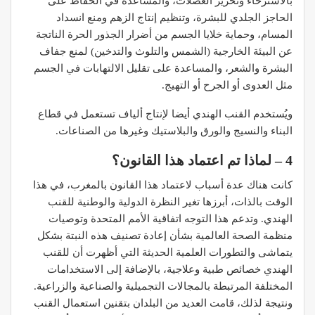
بالاسترخاء وتحرير العضلات، والمساعدة في الحفاظ على
الحاجز الجلدي للبشرة، وتنظيم إنتاج الزهم ومنع انسداد
المسام، وحماية خلايا الجسم من أضرار الجذور الحرة الناتجة
عن البيئة الخارجية (الشمس والتلوث والتدخين) لمنع جفاف
البشرة والشعر، والمساعدة على تقليل الالتهابات في الجسم
مثل العدوى أو الجرح أو التهيج.
ويُستخدم القنب الهندي أيضا لإنتاج ألياف تستعمل في قطاع
البناء والنسيج والورق والبلاستيك وغيرها من الصناعات.
4 – لماذا تم اعتماد هذا القانون؟
كانت هناك عدة أسباب لاعتماد هذا القانون بالمغرب، في هذا
الوقت بالذات، أبرزها تغير النظرة الدولية والوطنية للقنب
الهندي. وتدعم هذا التوجه اتفاقية الأمم المتحدة وتوصيات
منظمة الصحة العالمية بشأن إعادة تصنيف هذه النبتة بشكل
يتماشى والتطورات العلمية الحديثة التي أظهرت أن للقنب
الهندي خصائص طبية وعلاجية، بالإضافة إلى الاستخدامات
المختلفة المرتبطة بالمجالات التجميلية والصناعية والزراعية.
ونتيجة لذلك، قامت العديد من البلدان بتقنين استعمال القنب