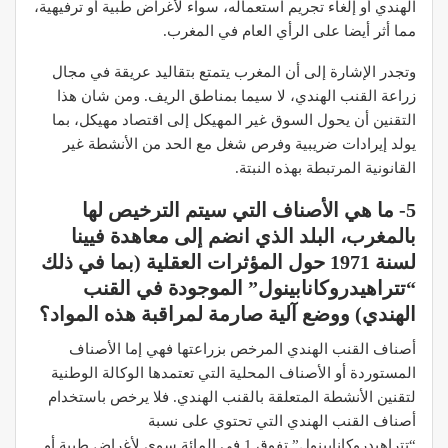
الهندي أو إلغاء تجريم استعماله، سواء لأغراض طبية أو ترفيهية،
مما أثر أيضا على الرأي العام في المغرب.
وتجدر الإشارة إلى أن المغرب يتمتع بتقاليد عريقة في مجال
زراعة القنب الهندي، لا سيما بمناطق الريف. ومن شان هذا
التقنين أن يحول السوق غير المهيكل إلى اقتصاد مهيكل، بما
يولد إيرادات ضريبية وفرص شغل مع الحد من الأنشطة غير
القانونية المرتبطة بهذه النبتة.
5- ما هي الأصناف التي سيتم الترخيص لها
بالمغرب، البلد الذي انضم إلى معاهدة فيينا
لسنة 1971 حول المؤثرات العقلية (بما في ذلك
“تتراهيدروكانابينول” الموجودة في القنب
الهندي) ووضع آلية صارمة لمراقبة هذه المواد؟
أصناف القنب الهندي المرخص بزراعتها فهي إما الأصناف
المستوردة أو الأصناف المحلية التي تعتمدها الوكالة الوطنية
لتقنين الأنشطة المتعلقة بالقنب الهندي. فلا يرخص باستخدام
أصناف القنب الهندي التي تحتوي على نسبة
“تتراهيدروكانابينول” تفوق 1 في المائة سوى لأغراض طبية أو