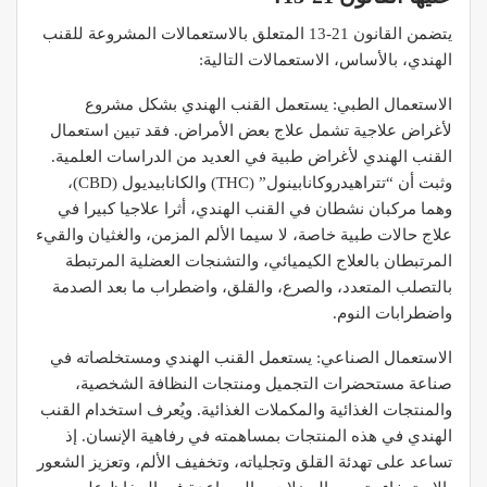
يتضمن القانون 21-13 المتعلق بالاستعمالات المشروعة للقنب
الهندي، بالأساس، الاستعمالات التالية:
الاستعمال الطبي: يستعمل القنب الهندي بشكل مشروع
لأغراض علاجية تشمل علاج بعض الأمراض. فقد تبين استعمال
القنب الهندي لأغراض طبية في العديد من الدراسات العلمية.
وثبت أن “تتراهيدروكانابينول” (THC) والكانابيديول (CBD)،
وهما مركبان نشطان في القنب الهندي، أثرا علاجيا كبيرا في
علاج حالات طبية خاصة، لا سيما الألم المزمن، والغثيان والقيء
المرتبطان بالعلاج الكيميائي، والتشنجات العضلية المرتبطة
بالتصلب المتعدد، والصرع، والقلق، واضطراب ما بعد الصدمة
واضطرابات النوم.
الاستعمال الصناعي: يستعمل القنب الهندي ومستخلصاته في
صناعة مستحضرات التجميل ومنتجات النظافة الشخصية،
والمنتجات الغذائية والمكملات الغذائية. ويُعرف استخدام القنب
الهندي في هذه المنتجات بمساهمته في رفاهية الإنسان. إذ
تساعد على تهدئة القلق وتجلياته، وتخفيف الألم، وتعزيز الشعور