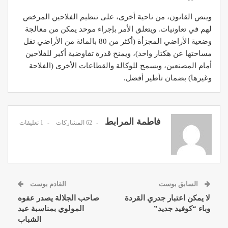
وينص القانون، من ناحية أخرى، على تنظيم الفلاحين المرخص
لهم في تعاونيات. ويتعلق الأمر بإجراء موحد يمكن من معالجة
وضعية الأراضي المجزأة (أكثر من 80 بالمائة من الأراضي تقل
مساحتها عن هكتار واحد)، ويمنح قدرة تفاوضية أكبر للفلاحين
أمام المصنعين، ويسمح للوكالة والقطاعات الأخرى (الفلاحة
وغيرها) بضمان تأطير أفضل.
فاطمة المرابط
62 المشاركات
1 تعليقات
السابق بوست
القادم بوست
لا يمكن اعتبار جدري القردة
صاحب الجلالة يصدر عفوه
وباء “كوفيد جديد”
المولوي بمناسبة عيد
الشباب