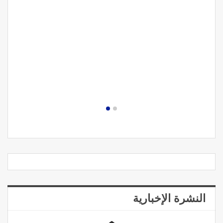
مصحة الجامعة بأكادير.. منشأة طبيـة بمعايير استشفائية
دولية
النشرة الإخبارية