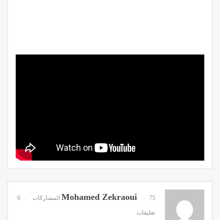
Mohamed Zekraoui
75 المشاركات
0
تعليقات