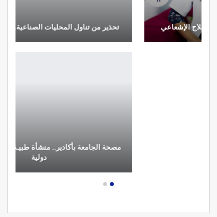
تحذير من تناول المحليات الصناعية.. ترفع شعور القلق
مصحة الجامعة بأكادير.. منشأة طبيـة بمعايير استشفائية
دولية