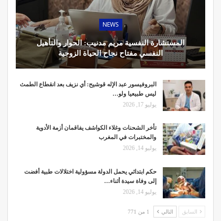
NEWS
المستشارة النفسية مريم مدنيب: الحوار والتأهيل
النفسي مفتاح نجاح الحياة الزوجية
البروفيسور عبد الإله قوشيح: أي نزيف بعد انقطاع الطمث
ليس طبيعيا ولو…
يوليو 17, 2026
تأخر الشحنات وغلاء الكواشف يفاقمان أزمة الأدوية
والمختبرات في المغرب
يوليو 14, 2026
حكم ابتدائي يحمل الدولة مسؤولية اختلالات طبية أفضت
إلى وفاة سيدة أثناء…
يوليو 14, 2026
السابق
التالي
1 من 771