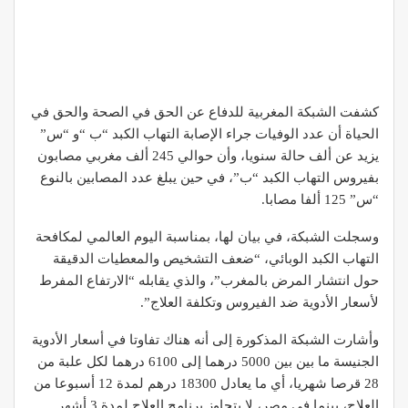
كشفت الشبكة المغربية للدفاع عن الحق في الصحة والحق في
الحياة أن عدد الوفيات جراء الإصابة التهاب الكبد “ب “و “س”
يزيد عن ألف حالة سنويا، وأن حوالي 245 ألف مغربي مصابون
بفيروس التهاب الكبد “ب”، في حين يبلغ عدد المصابين بالنوع
“س” 125 ألفا مصابا.
وسجلت الشبكة، في بيان لها، بمناسبة اليوم العالمي لمكافحة
التهاب الكبد الوبائي، “ضعف التشخيص والمعطيات الدقيقة
حول انتشار المرض بالمغرب”، والذي يقابله “الارتفاع المفرط
لأسعار الأدوية ضد الفيروس وتكلفة العلاج”.
وأشارت الشبكة المذكورة إلى أنه هناك تفاوتا في أسعار الأدوية
الجنيسة ما بين بين 5000 درهما إلى 6100 درهما لكل علبة من
28 قرصا شهريا، أي ما يعادل 18300 درهم لمدة 12 أسبوعا من
العلاج، بينما في مصر، لا يتجاوز برنامج العلاج لمدة 3 أشهر