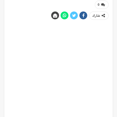
0
شارك