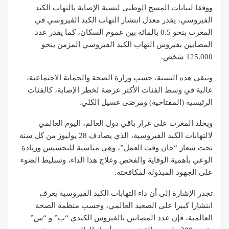
ووفقا لبيانات المسح الوطني لنسبة الإصابة بالتهاب الكبد
الفيروسي، يقدر معدل انتشار التهاب الكبد الفيروسي في
المغرب بنحو 0.5 بالمائة بين عموم السكان، كما يقدر عدد
المصابين بفيروس التهاب الكبد الفيروسي المزمن بنحو
125.000 شخص.
وتبقى هذه النسبة، حسب وزارة الصحة والحماية الاجتماعية،
عالية في وسط الفئات الأكثر عرضة لخطر الإصابة، كالفئات
الرئيسية (المفتاحية) ومرضى غسيل الكلي.
ويخلد المغرب على غرار باقي دول العالم، اليوم العالمي
لالتهابات الكبد الفيروسية، الذي يصادف 28 يوليوز من كل سنة
تحت شعار “حان وقت العمل”، وهي مناسبة للتحسيس وزيادة
الوعي بأهمية الوقاية والفحص وعلاج هذا الداء، وتسليط الضوء
على الجهود المبذولة لمكافحته.
تجدر الإشارة إلى أن داء التهابات الكبد الفيروسية يعرف
انتشارا كبيرا على الصعيد العالمي، وحسب منظمة الصحة
العالمية، فإن عدد المصابين بالفيروس الكبدي “ب” و “س”