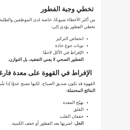
تخطي وجبة الفطور
من أكثر الأخطاء شيوعًا، خاصة لدى الموظفين والطلبة.
تخطي الفطور يؤدي إلى:
مصحة الأخوين بالصويرة توف
انخفاض التركيز
وتجهيزات حديثة وجد مت
نوبات جوع حادة
الإفراط في الأكل لاحقًا
ديسمبر 14, 2022
الفطور الصحي لا يعني التعقيد، بل التوازن.
الإفراط في القهوة على معدة فارغ
القهوة قد تكون صديق الصباح، لكنها تصبح عدوًا إذا ش
النتائج المحتملة:
الدكتور مصطفى مودن يقدم ن
تهيّج المعدة
لمرضى السكري في رم
القلق
خفقان القلب
ديسمبر 12, 2022
الحل:
اشربها بعد الفطور أو خفف الكمية.