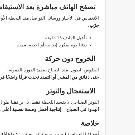
تصفح الهاتف مباشرة بعد الاستيقا
الانغماس في الأخبار ووسائل التواصل منذ اللحظة الأول
جرّب:
د. لحنش شراف: الاقتطاع من 
تأجيل الهاتف 15 دقيقة
واستهداف مباشر للأطب
بدء اليوم بفكرة إيجابية أو لحظة صمت
ديسمبر 11, 2022
الخروج دون حركة
الجلوس الطويل منذ الصباح يبطئ الدورة الدموية.
حتى دقائق من المشي أو التمدد تحدث فرقًا واضحًا في 
الاستعجال والتوتر
التوتر الصباحي لا يفسد اللحظة فقط، بل يرافقنا طوال 
تصحيح بعض الأفكار المغلوطة 
الهدوء في الصباح = إنتاجية أفضل وصحة نفسية أعلى.
الإشعاعي
نوفمبر 17, 2022
خلاصة
أخطاؤنا الصباحية ليست بسيطة كما نعتقد، لكنها
قابلة