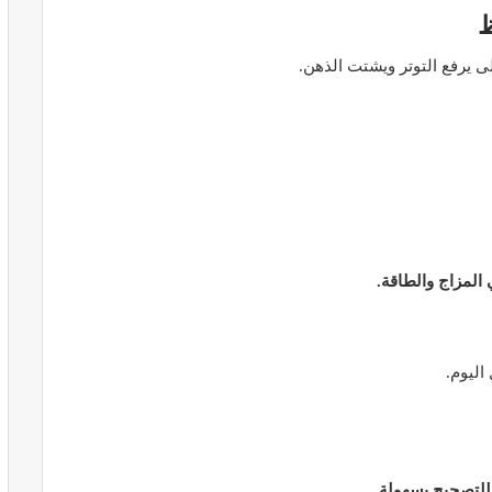
ظ
ى يرفع التوتر ويشتت الذهن.
المبع حيف
النظام الغذائي والصحة: دور التغذية في
اء
تعزيز الصحة العامة
مارس 22, 2024
المزاج والطاقة.
اليوم.
حول العلاج
تحذير من تناول المحليات الصناعية.. ترفع
شعور القلق
يونيو 5, 2023
 للتصحيح بسهولة
.