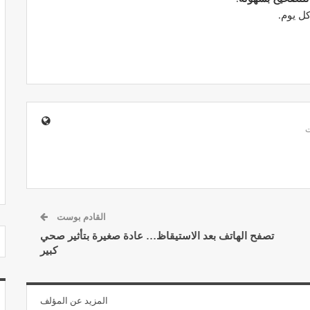
كل يوم.
مصحة الجامعة بأكادير.. منشأة طبيـة بمعايير
استشفائية دولية
ديسمبر 20, 2022
القادم بوست
تصفح الهاتف بعد الاستيقاظ… عادة صغيرة بتأثير صحي
كبير
المزيد عن المؤلف