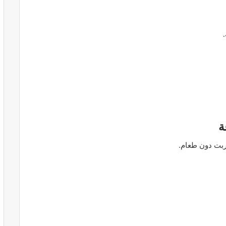
ير معدات
قرار جديد يعيد تنظيم تعويضات الحراسة
طورة
والمداومة لمهنيي الصحة
أبريل 16, 2026
ة
ُربت دون طعام.
صائح مهمة
نصائح وإرشادات صحية هامة للحفاظ على
ضان
التوازن الغذائي خلال شهر…
مارس 23, 2024