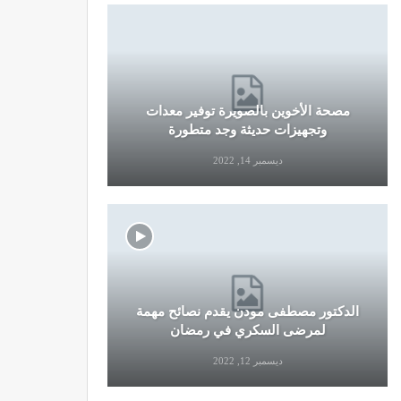
مصحة الأخوين بالصويرة توفير معدات
قرار جديد
وتجهيزات حديثة وجد متطورة
وال
ديسمبر 14, 2022
الدكتور مصطفى مودن يقدم نصائح مهمة
نصائح وإرش
لمرضى السكري في رمضان
التو
ديسمبر 12, 2022