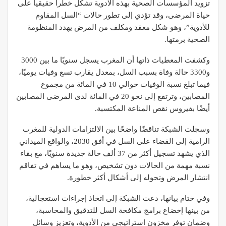
تزويد المؤسسات الصحية بهذه الأدوية تشكل خطراً حقيقياً على
حياة المرضى، وقد تؤدي إلى تطور حالات “السل المقاوم
للأدوية”، وهو شكل معقد ومكلف من المرض يهدد المنظومة
الصحية برمتها.
وكشفت المعطيات ذاتها أن المغرب يسجل سنويًا ما بين 3000
و3300 حالة وفاة بسبب السل، بمعدل يقارب تسع وفيات يوميًا،
فيما تبلغ نسبة الوفيات حوالي 10 في المائة من مجموع
المصابين، وترتفع إلى نحو 20 في المائة لدى المرضى المصابين
أيضًا بفيروس نقص المناعة المكتسبة.
وسجلت الشبكة تناقضًا واضحًا بين الالتزامات الدولية للمغرب
الرامية إلى القضاء على السل في أفق 2030، والواقع الميداني
الذي يشهد تسجيل أكثر من 37 ألف حالة جديدة سنويًا، مع بقاء
نسبة مهمة من الحالات دون تشخيص، وهو ما يساهم في تفاقم
انتشار المرض وتحوله إلى أشكال أكثر خطورة.
وفي ختام بيانها، دعت الشبكة إلى اتخاذ إجراءات استعجالية،
من بينها إخضاع برامج مكافحة السل للتدقيق والمحاسبة،
وضمان توفر مخزون استراتيجي من الأدوية، وتعزيز وسائل