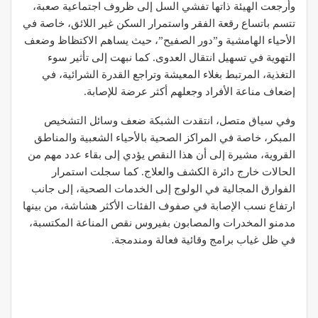
وأرجعت الهيئة ذاتها تفشي السل إلى ظروف اجتماعية صعبة،
تتسم باتساع رقعة الفقر واستمرار السكن غير اللائق، خاصة في
الأحياء الهامشية و”دور الصفيح”، حيث يساهم الاكتظاظ وضعف
التهوية في تسهيل انتقال العدوى. كما نبهت إلى تأثير سوء
التغذية، المرتبط بغلاء المعيشة وتراجع القدرة الشرائية، في
إضعاف مناعة الأفراد وجعلهم أكثر عرضة للإصابة.
وفي سياق متصل، انتقدت الشبكة ضعف وسائل التشخيص
المبكر، خاصة في المراكز الصحية بالأحياء الشعبية والمناطق
القروية، مشيرة إلى أن هذا النقص يؤدي إلى بقاء عدد مهم من
الحالات خارج دائرة الكشف والعلاج. كما سجلت استمرار
الفوارق المجالية في الولوج إلى الخدمات الصحية، إلى جانب
ارتفاع نسب الإصابة في صفوف الفئات الأكثر هشاشة، من بينها
مدمنو المخدرات والمصابون بفيروس نقص المناعة المكتسبة،
في ظل غياب برامج وقائية فعالة ومندمجة.