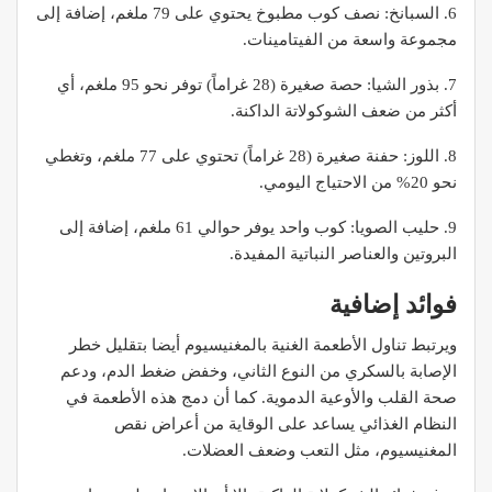
6. السبانخ: نصف كوب مطبوخ يحتوي على 79 ملغم، إضافة إلى
مجموعة واسعة من الفيتامينات.
7. بذور الشيا: حصة صغيرة (28 غراماً) توفر نحو 95 ملغم، أي
أكثر من ضعف الشوكولاتة الداكنة.
8. اللوز: حفنة صغيرة (28 غراماً) تحتوي على 77 ملغم، وتغطي
نحو 20% من الاحتياج اليومي.
9. حليب الصويا: كوب واحد يوفر حوالي 61 ملغم، إضافة إلى
البروتين والعناصر النباتية المفيدة.
فوائد إضافية
ويرتبط تناول الأطعمة الغنية بالمغنيسيوم أيضا بتقليل خطر
الإصابة بالسكري من النوع الثاني، وخفض ضغط الدم، ودعم
صحة القلب والأوعية الدموية. كما أن دمج هذه الأطعمة في
النظام الغذائي يساعد على الوقاية من أعراض نقص
المغنيسيوم، مثل التعب وضعف العضلات.