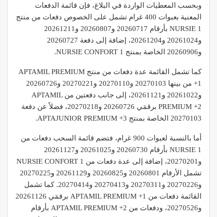
وبحسب المعطيات الواردة في البلاغ، فإن قائمة الدفعات
المعنية بعبوات 400 غرام تشمل على الخصوص دفعات من منتج
NURSIE 1 بأرقام 20260717 و20260807 و20261211
و20261024 و20261204، إضافة إلى دفعة 20260727
و20260906 الخاصة بمنتج NURSIE CONFORT 1.
كما تشمل القائمة عدة دفعات من منتج APTAMIL PREMIUM
+1 من بينها 20270103 و20270110 و20270221 و20260726
و20261022 و20261121، إلى جانب دفعتين من APTAMIL
PREMIUM +2 برقمَي 20260726 و20270218، فضلاً عن دفعة
20270103 الخاصة بمنتج APTAJUNIOR PREMIUM +3.
أما بالنسبة لعبوات 900 غرام، فتضم قائمة السحب دفعات من
NURSIE 1 بأرقام 20260730 و20261025 و20261127
و20270201، إضافة إلى عدة دفعات من NURSIE CONFORT 1
تشمل الأرقام 20260801 و20260825 و20261129 و20270225
و20270226 و20270311 و20270413 و20270414. كما تشمل
القائمة دفعات من APTAMIL PREMIUM +1 برقمَي 20261126
و20270526، ودفعات من APTAMIL PREMIUM +2 بأرقام