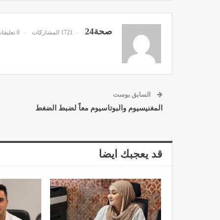
صحة24
1721 المشاركات
0 تعليقات
د. لحنش شراف: الاقتطاع من 
واستهداف مباشر للأطب
ديسمبر 11, 2022
السابق بوست
المغنيسيوم والبوتاسيوم معاً لضبط الضغط
قد يعجبك ايضا
تصحيح بعض الأفكار المغلوطة 
الإشعاعي
نوفمبر 17, 2022