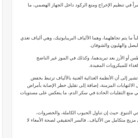
اشراً في تنظيم الإخراج ومنع الركود داخل الجهاز الهضمي، ما
 ما يتم تجاهلهما، وهما الألياف البريبايوتيك، وهي ألياف تغذي
ير معدات
قرار جديد يعيد تنظيم تعويضات الحراسة
طورة
والمداومة لمهنيي الصحة
البصل والهليون والشوفان.
أبريل 16, 2026
طس أو الأرز بعد تبريدهما، وكذلك في الموز غير الناضج
غذاء للميكروبات المفيدة.
شير إلى أن الأنظمة الغذائية الغنية بالألياف ترتبط بخفض
لالتهابات المزمنة، إضافة إلى تقليل خطر الإصابة بأمراض
في منع التقلبات الحادة في سكر الدم، ما ينعكس على مستويات
صائح مهمة
نصائح وإرشادات صحية هامة للحفاظ على
 التنوع. حيث إن تناول الحبوب الكاملة، والخضروات،
ضان
التوازن الغذائي خلال شهر…
يج متكامل من الألياف.. فالسر الحقيقي لصحة الأمعاء لا
مارس 23, 2024