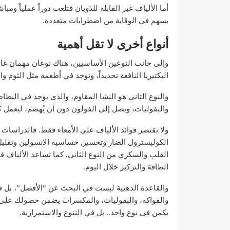
أما الألياف غير القابلة للذوبان فتلعب دوراً عملياً ومب
يسهم في الوقاية من اضطرابات متعددة.
أنواع أخرى لا تقل أهمية
وإلى جانب النوعين الأساسيين، هناك نوعان مهمان غالباً
مصحة الأخوين بالصويرة توف
وتجهيزات حديثة وجد مت
البكتيريا النافعة تحديداً، وتوجد في أطعمة مثل الثوم و
ديسمبر 14, 2022
والنوع الثاني هو النشا المقاوم، والذي يوجد في البطا
والبقوليات، ويصل إلى القولون دون أن يُهضم، ليعمل ك
ولا تقتصر فوائد الألياف على الأمعاء فقط. فالدراسات ت
الكوليسترول الضار وتحسين حساسية الإنسولين وتقليل ا
القلب والسكري من النوع الثاني. كما تساعد الألياف 
الطاقة والتركيز خلال اليوم.
الدكتور مصطفى مودن يقدم ن
والقاعدة الذهبية ليست في البحث عن “الأفضل”، بل في
لمرضى السكري في رم
والفواكه، والبقوليات، والمكسرات يضمن حصولك على مز
ديسمبر 12, 2022
يكمن في نوع واحد.. بل في التنوع والاستمرارية.