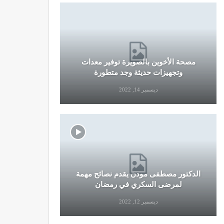
مصحة الأخوين بالصويرة توفير معدات
قرار جديد
وتجهيزات حديثة وجد متطورة
وال
ديسمبر 14, 2022
الدكتور مصطفى مودن يقدم نصائح مهمة
نصائح وإرش
لمرضى السكري في رمضان
التو
ديسمبر 12, 2022