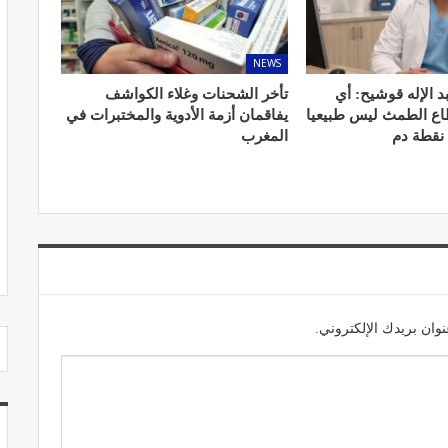
NEWS
د الإله قوشيح: أي
تأخر الشحنات وغلاء الكواشف
طاع الطمث ليس طبيعيا
يفاقمان أزمة الأدوية والمختبرات في
مصحة الجامعة بأكادير.. منشأة طبيـة بمعايير
 نقطة دم
المغرب
استشفائية دولية
ديسمبر 20, 2022
وان بريدك الإلكتروني.