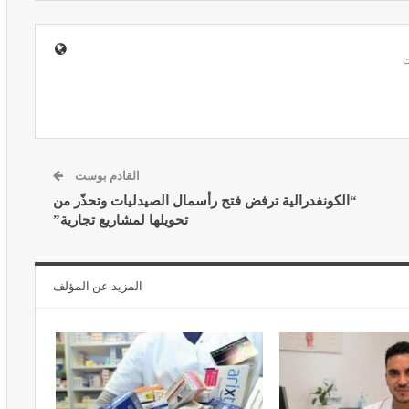
المبع حيف
النظام الغذائي والصحة: دور التغذية في
اء
تعزيز الصحة العامة
مارس 22, 2024
القادم بوست
“الكونفدرالية ترفض فتح رأسمال الصيدليات وتحذّر من
تحويلها لمشاريع تجارية”
المزيد عن المؤلف
حول العلاج
تحذير من تناول المحليات الصناعية.. ترفع
شعور القلق
يونيو 5, 2023