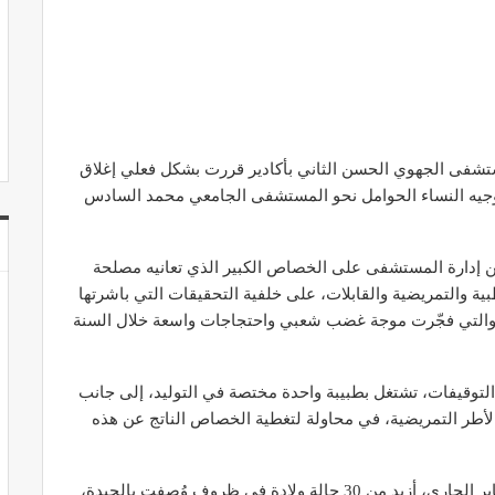
ستشفى الجهوي الحسن الثاني بأكادير قررت بشكل فعلي إغلاق
 توجيه النساء الحوامل نحو المستشفى الجامعي محمد السادس
 من إدارة المستشفى على الخصاص الكبير الذي تعانيه مصلحة
ة والتمريضية والقابلات، على خلفية التحقيقات التي باشرتها
 والتي فجّرت موجة غضب شعبي واحتجاجات واسعة خلال السنة
لتوقيفات، تشتغل بطبيبة واحدة مختصة في التوليد، إلى جانب
طر التمريضية، في محاولة لتغطية الخصاص الناتج عن هذه
ورغم هذا الوضع، سجلت مصلحة الولادة، خلال شهر يناير الجاري، أزيد من 30 حالة ولادة في ظروف وُصفت بالجيدة،