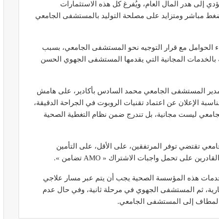
ي إلى هدر المال العام، ويُفرغ كل هذه الاستثمارات
ضغط مباشر ومتزايد على مصلحة التوليد بالمستشفى الجامعي
الحوامل مع قرار التوجيه نحو المستشفى الجامعي، بسبب
نة بالخدمات المجانية التي يقدمها المستشفى الجهوي الحسن
ير معدات
قرار جديد يعيد تنظيم تعويضات الحراسة
طورة
والمداومة لمهنيي الصحة
أبريل 16, 2026
 مدير المستشفى الجامعي محمد السادس بأكادير، على هامش
سبة الإعلان عن اعتماد تقنيات الروبوت في الجراحة الدقيقة،
جامعي ليست مجانية، بل تندرج ضمن نظام التغطية الصحية
عي تقتضي توفر المرتفقين، على الأقل، على التأمين
على تحمل واجبات الاشتراك « AMO تضامن ».
صائح مهمة
نصائح وإرشادات صحية هامة للحفاظ على
دمات هذه المؤسسة الصحية يجب أن يتم عبر مسار علاجي
ضان
التوازن الغذائي خلال شهر…
ارية، ثم المستشفى الجهوي في مرحلة ثانية، وفي حال عدم
مارس 23, 2024
 المطاف إلى المستشفى الجامعي.