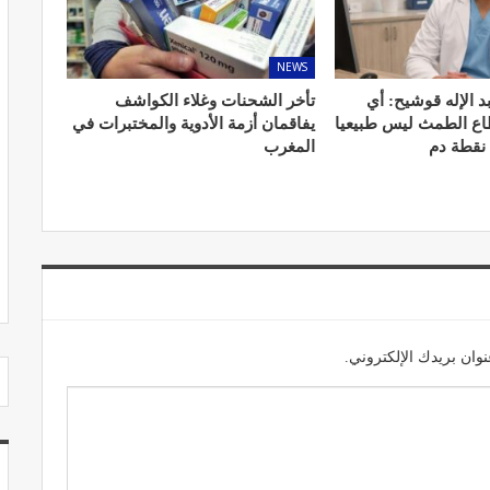
NEWS
د الإله قوشيح: أي
تأخر الشحنات وغلاء الكواشف
طاع الطمث ليس طبيعيا
يفاقمان أزمة الأدوية والمختبرات في
مصحة الجامعة بأكادير.. منشأة طبيـة بمعايير
 نقطة دم
المغرب
استشفائية دولية
ديسمبر 20, 2022
وان بريدك الإلكتروني.