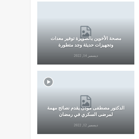
مصحة الأخوين بالصويرة توفير معدات
قرار جديد
وتجهيزات حديثة وجد متطورة
وال
ديسمبر 14, 2022
الدكتور مصطفى مودن يقدم نصائح مهمة
نصائح وإرش
لمرضى السكري في رمضان
التو
ديسمبر 12, 2022