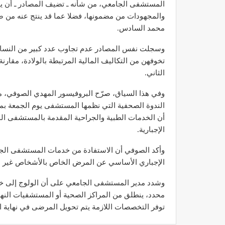
المستشفى الجامعي، من شأنه ـ تضيف المصادر ـ أن يؤد
والمجهودات من مضمونها، فضلا عما قد ينتج عنه من 
محمد السادس.
وسجلت نفس المصادر عدم تجاوب عدد كبير من النساء 
تخوفهن من التكاليف المالية المرتبطة بالولادة، مقار
مصحة الأخوين بالصويرة توف
وتجهيزات حديثة وجد مت
الثاني.
ديسمبر 14, 2022
وفي هذا السياق، صرّح البروفيسور المهدي الصوفي،
الندوة الصحفية التي نظمها المستشفى يوم الجمعة بمنا
أن الخدمات الطبية والجراحية المقدمة بالمستشفى ال
الإجبارية.
وأكد الصوفي أن الاستفادة من خدمات المستشفى الجام
الإجباري الأساسي عن المرض الخاص بالأشخاص غير القادرين 
الدكتور مصطفى مودن يقدم ن
وشدد مدير المستشفى الجامعي على أن الولوج إلى خ
لمرضى السكري في رم
محدد، ينطلق من المراكز الصحية أو المستشفيات النه
ديسمبر 12, 2022
توفر التخصصات اللازمة يتم تحويل المرضى في نهاية