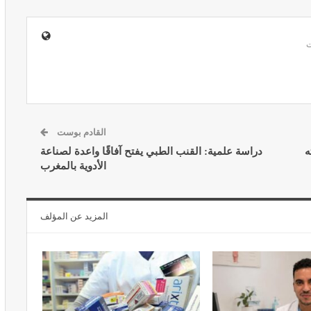
المبع حيف
النظام الغذائي والصحة: دور التغذية في
اء
تعزيز الصحة العامة
مارس 22, 2024
القادم بوست
ه
دراسة علمية: القنب الطبي يفتح آفاقًا واعدة لصناعة
الأدوية بالمغرب
المزيد عن المؤلف
حول العلاج
تحذير من تناول المحليات الصناعية.. ترفع
شعور القلق
يونيو 5, 2023