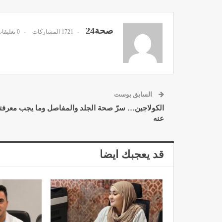
صحة24
1721 المشاركات
0 تعليقات
د. لحنش شراف: الاقتطاع من 
واستهداف مباشر للأطب
ديسمبر 11, 2022
السابق بوست
الكولاجين… سرّ صحة الجلد والمفاصل وما يجب معرفت
عنه
قد يعجبك ايضا
تصحيح بعض الأفكار المغلوطة 
الإشعاعي
نوفمبر 17, 2022