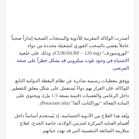
أصدرت
الوكالة المغربية للأدوية والمنتجات الصحية
إنذاراً صحياً
عاجلاً يقضي بالسحب الفوري لتشغيلة محددة من دواء
“كوروسورف” (CUROSURF – 120 mg)، وذلك على خلفية
الاشتباه في وجود تلوث ميكروبي قد يشكل خطراً على صحة
المرضى.
ووفق معطيات رسمية صادرة عن نظام اليقظة الدوائية التابع
للوكالة، فإن القرار يهم دواءً يُستعمل على شكل معلق للتقطير
داخل الرغامى والقصبات (قنينة بسعة 1.5 مل)، ويحتوي على
المادة الفعالة “بوراكتانت ألفا” (Poractant alfa).
ويُعد هذا العلاج من الأدوية الحساسة، إذ يُستخدم أساساً داخل
أقسام العناية المركزة لحديثي الولادة، خاصة الخدج، لعلاج
متلازمة الضائقة التنفسية
التي قد تهدد حياتهم.