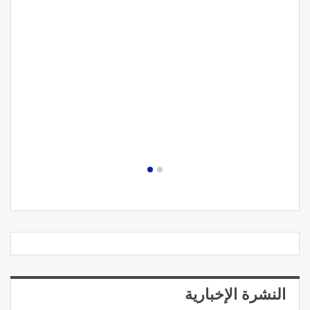
مصحة الجامعة بأكادير.. منشأة طبيـة بمعايير استشفائية
دولية
النشرة الإخبارية