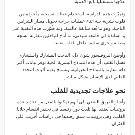
علاجياً مستقبلياً بالغ الأهمية.
وتميّزت هذه الدراسة باستخدام عينات نسيجية مأخوذة من
قلوب بشرية حية أثناء عمليات جراحة تحويل مسار الشرايين
التاجية، وهو ما يُعد سابقة عالمية. وقد طُوّرت هذه التقنية على
يد أساتذة في جامعة سيدني، ما أتاح للباحثين مقارنة أنسجة
مصابة وأخرى سليمة داخل القلب نفسه.
وأوضح البروفيسور شون لال، الباحث المشارك واستشاري
فشل القلب، أن هذه النماذج البشرية الحية توفر بيانات أكثر
دقة مقارنة بالنماذج الحيوانية، وتسمح بفهم آليات التجدد
القلبي لدى الإنسان بشكل مباشر.
نحو علاجات تجديدية للقلب
وأشار الفريق البحثي إلى أنهم تمكنوا بالفعل من تحديد عدة
بروتينات يُعتقد أنها تلعب دوراً رئيسياً في تحفيز انقسام خلايا
القلب، وهي بروتينات سبق رصدها في دراسات أُجريت على
الفئران.