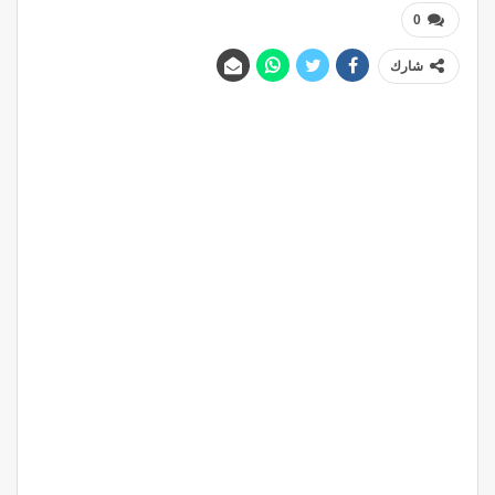
0
شارك