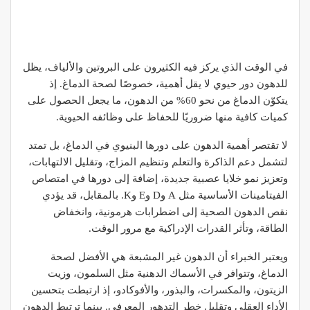
في الوقت الذي يركز فيه الكثيرون على البروتين والألياف، يظل
للدهون دور حيوي لا يقل أهمية، خصوصًا لصحة الدماغ. إذ
يتكوّن الدماغ من نحو 60% من الدهون، ما يجعل الحصول على
كميات كافية منها ضروريًا للحفاظ على وظائفه الحيوية.
لا تقتصر أهمية الدهون على دورها البنيوي في الدماغ، بل تمتد
لتشمل دعم الذاكرة والتعلم وتنظيم المزاج، وتقليل الالتهابات،
وتعزيز نمو خلايا عصبية جديدة، إضافة إلى دورها في امتصاص
الفيتامينات الأساسية مثل A وD وE وK. بالمقابل، قد يؤدي
نقص الدهون الصحية إلى اضطرابات هرمونية، وانخفاض
الطاقة، وتأثر القدرات الإدراكية مع مرور الوقت.
ويعتبر الخبراء أن الدهون غير المشبعة هي الأفضل لصحة
الدماغ، وتتوافر في الأسماك الدهنية مثل السلمون، وزيت
الزيتون، والمكسرات، والبذور، والأفوكادو، إذ ارتبطت بتحسين
الأداء العقلي وتقليل خطر التدهور المعرفي. بينما ترتبط الدهون