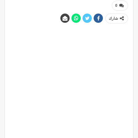
0
شارك