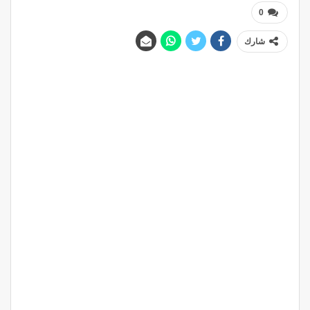
0
شارك