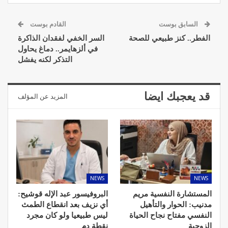
السابق بوست
القادم بوست
الفطر.. كنز طبيعي للصحة
السر الخفي لفقدان الذاكرة
في ألزهايمر.. دماغ يحاول
التذكر لكنه يفشل
قد يعجبك ايضا
المزيد عن المؤلف
NEWS
NEWS
المستشارة النفسية مريم
البروفيسور عبد الإله قوشيح:
مدنيب: الحوار والتأهيل
أي نزيف بعد انقطاع الطمث
النفسي مفتاح نجاح الحياة
ليس طبيعيا ولو كان مجرد
الزوجية
نقطة دم