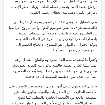
وعلى المدى الطويل، يرتبط الإفراط المزمن في الصوديوم
بارتفاع ضغط الدم، وتضخم عضلة القلب، وزيادة خطر الإصابة
بأمراض الكلى، وهشاشة العظام، وفشل القلب.
وفي المقابل، قد يؤدي انخفاض الصوديوم بشكل مفرط إلى
حالة طبية تُعرف بـ”نقص صوديوم الدم”، والتي تتراوح أعراضها
بين الغثيان والصداع والتعب، وصولاً إلى تشنجات عضلية
واضطرابات في الوعي ونوبات صرع في الحالات الشديدة.
ويؤكد الخبراء أن التوازن هو المفتاح، إذ يحتاج الجسم إلى
الصوديوم، لكن ضمن حدود آمنة.
وكثيراً ما يُستخدم مصطلحا الصوديوم والملح بالتبادل، رغم
أنهما ليسا الشيء نفسه. فالملح يتكون من كلوريد الصوديوم،
ويحتوي على نحو 40% صوديوم فقط، بينما يُضاف الصوديوم
أيضاً إلى العديد من الأطعمة المصنعة كمادة حافظة.
ولتقليل الصوديوم بشكل آمن، يوصي المختصون بالاعتماد على
الأطعمة الطازجة مثل الخضراوات والفواكه والبروتينات غير
المصنعة، والحد من الأطعمة الجاهزة والمعلبة. كما يُنصح
باستخدام الأعشاب والتوابل بدلاً من الملح، واختيار المنتجات