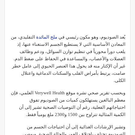
يُعد الصوديوم، وهو مكون رئيسي في
ملح المائدة
التقليدي، من
المعادن الأساسية التي لا يستطيع الجسم الاستغناء عنها، إذ
يلعب دوراً محورياً في تنظيم توازن السوائل، ودعم وظائف
العضلات والأعصاب، والمساعدة في الحفاظ على ضغط الدم.
غير أن الإكثار منه قد يحول هذا العنصر الحيوي إلى عامل خطر
صامت، يرتبط بأمراض القلب والسكتات الدماغية واعتلال
الكلى.
وبحسب تقرير صحي نشره موقع Verywell Health العلمي، فإن
معظم البالغين يستهلكون كميات من الصوديوم تفوق
احتياجاتهم الفعلية، رغم أن التوصيات الصحية تشير إلى أن
الكمية المثالية تتراوح بين 1500 و2300 ملغ يومياً فقط.
وتشير الإرشادات الغذائية إلى أن احتياجات الجسم من
الصوديوم تختلف باختلاف العمر والحالة الصحية. ويوصي