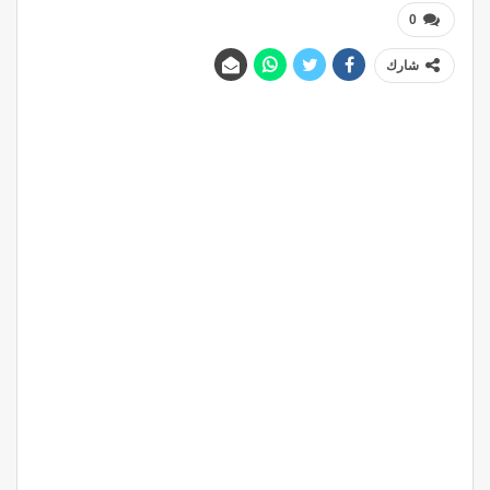
0
شارك