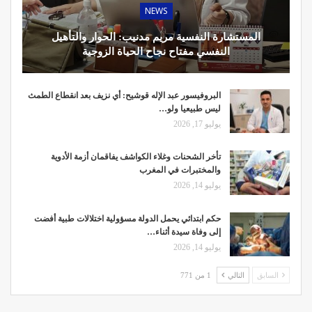
NEWS
المستشارة النفسية مريم مدنيب: الحوار والتأهيل
النفسي مفتاح نجاح الحياة الزوجية
البروفيسور عبد الإله قوشيح: أي نزيف بعد انقطاع الطمث
ليس طبيعيا ولو…
يوليو 17, 2026
تأخر الشحنات وغلاء الكواشف يفاقمان أزمة الأدوية
والمختبرات في المغرب
يوليو 14, 2026
حكم ابتدائي يحمل الدولة مسؤولية اختلالات طبية أفضت
إلى وفاة سيدة أثناء…
يوليو 14, 2026
السابق
التالي
1 من 771