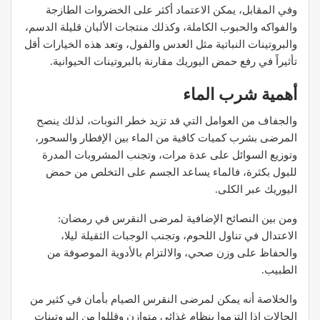
وفي المقابل، يمكن الاعتماد أكثر على الخضروات الطازجة
والفواكه والحبوب الكاملة، وكذلك منتجات الألبان قليلة الدسم،
والبروتينات النباتية مثل العدس والفول، وتعد هذه الخيارات أقل
تأثيراً في رفع حمض اليوريك مقارنة بالبروتينات الحيوانية.
أهمية شرب الماء
والجفاف من العوامل التي قد تزيد خطر النوبات، لذلك ينصح
المرضى بشرب كميات كافية من الماء بين الإفطار والسحور،
وتوزيع السوائل على عدة مرات، وتجنب المشروبات المدرة
للبول بكثرة، فالماء يساعد الجسم على التخلص من حمض
اليوريك عبر الكلى.
ومن بين النصائح الإضافية لمرضى النقرس في رمضان:
الاعتدال في تناول اللحوم، وتجنب الوجبات الثقيلة ليلا،
والحفاظ على وزن صحي، والالتزام بالأدوية الموصوفة من
الطبيب.
والخلاصة أنه يمكن لمرضى النقرس الصيام بأمان في كثير من
الحالات إذا التزموا بنظام غذائي متوازن وقللوا من البروتينات