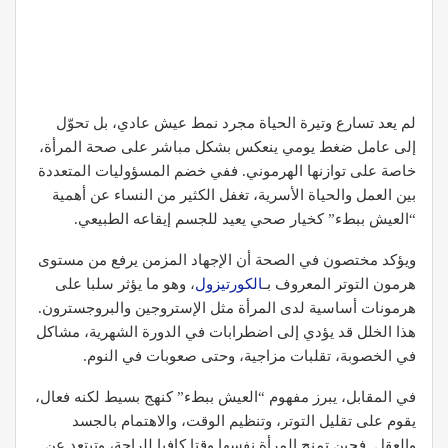
لم يعد تسارع وتيرة الحياة مجرد نمط عيش عادي، بل تحوّل
إلى عامل ضغط يومي ينعكس بشكل مباشر على صحة المرأة،
خاصة على توازنها الهرموني. ففي خضم المسؤوليات المتعددة
بين العمل والحياة الأسرية، تغفل الكثير من النساء عن أهمية
“العيش ببطء” كخيار صحي يعيد للجسم إيقاعه الطبيعي.
ويؤكد مختصون في الصحة أن الإجهاد المزمن يرفع من مستوى
هرمون التوتر المعروف بـ
الكورتيزول
، وهو ما يؤثر سلبا على
هرمونات أساسية لدى المرأة مثل
الإستروجين
و
البروجسترون
.
هذا الخلل قد يؤدي إلى اضطرابات في الدورة الشهرية، مشاكل
في الخصوبة، تقلبات مزاجية، وحتى صعوبات في النوم.
في المقابل، يبرز مفهوم “العيش ببطء” كنهج بسيط لكنه فعال،
يقوم على تقليل التوتر، وتنظيم الوقت، والاهتمام بالجسد
والعقل. فحين تمنح المرأة نفسها وقتا كافيا للراحة، وتبتعد عن