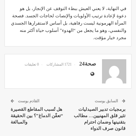
في النهاية، لا يعني العيش ببطء التوقف عن الإنجاز، بل هو
دعوة لإعادة ترتيب الأولويات والإنصات لحاجات الجسد. فصحة
المرأة الهرمونية ليست رفاهية، بل أساس لاستقرارها الجسدي
والنفسي، وهو ما يجعل من “الهدوء” أسلوب حياة أكثر منه
مجرد خيار مؤقت.
صحة24
1721 المشاركات
0 تعليقات
السابق بوست
القادم بوست
برمجيات تدبير الصيدليات
هل تُسبب المقاطع القصيرة
تثير قلق المهنيين… مطالب
“تعفّن الدماغ”؟ بين الحقيقة
بتقنينها وضمان احترام
والمبالغة
قانون صرف الدواء