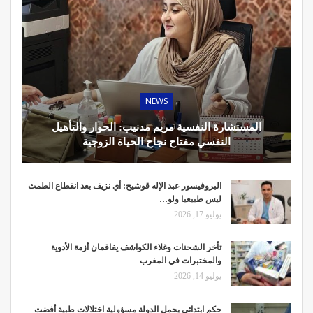
NEWS
المستشارة النفسية مريم مدنيب: الحوار والتأهيل
النفسي مفتاح نجاح الحياة الزوجية
البروفيسور عبد الإله قوشيح: أي نزيف بعد انقطاع الطمث
ليس طبيعيا ولو…
يوليو 17, 2026
تأخر الشحنات وغلاء الكواشف يفاقمان أزمة الأدوية
والمختبرات في المغرب
يوليو 14, 2026
حكم ابتدائي يحمل الدولة مسؤولية اختلالات طبية أفضت