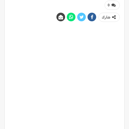
0
شارك