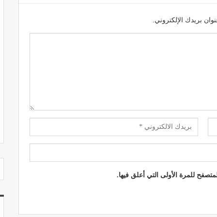
وان بريدك الإلكتروني.
مصحة الجامعة بأكادير.. منشأة طبيـة بمعايير
استشفائية دولية
ديسمبر 20, 2022
تصفح للمرة الأولى التي أعلق فيها.