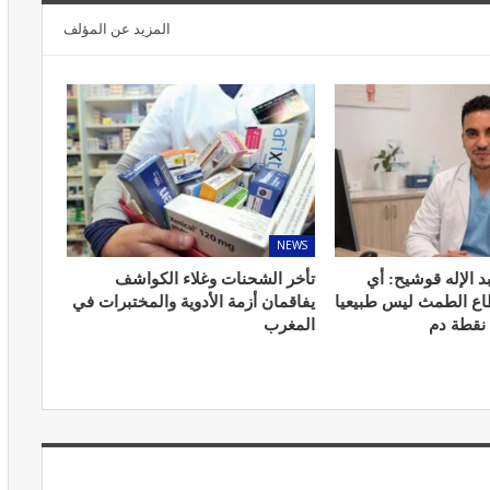
المزيد عن المؤلف
المبع حيف
النظام الغذائي والصحة: دور التغذية في
اء
تعزيز الصحة العامة
مارس 22, 2024
NEWS
د الإله قوشيح: أي
تأخر الشحنات وغلاء الكواشف
طاع الطمث ليس طبيعيا
يفاقمان أزمة الأدوية والمختبرات في
 نقطة دم
المغرب
حول العلاج
تحذير من تناول المحليات الصناعية.. ترفع
شعور القلق
يونيو 5, 2023