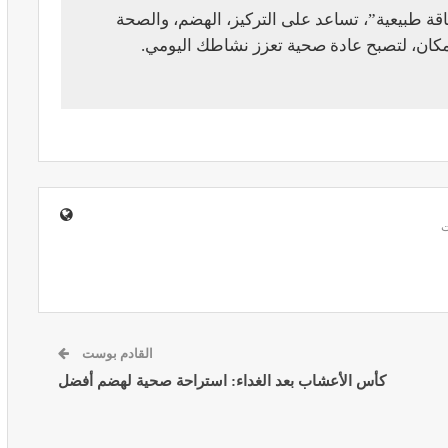
قة طبيعية”، تساعد على التركيز، الهضم، والصحة
مكان، لتصبح عادة صحية تعزز نشاطك اليومي.
ير معدات
قرار جديد يعيد تنظيم تعويضات الحراسة
طورة
والمداومة لمهنيي الصحة
أبريل 16, 2026
صائح مهمة
نصائح وإرشادات صحية هامة للحفاظ على
القادم بوست
ضان
التوازن الغذائي خلال شهر…
كأس الأعشاب بعد الغداء: استراحة صحية لهضم أفضل
مارس 23, 2024