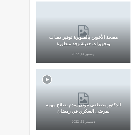
مصحة الأخوين بالصويرة توفير معدات
قرار جديد
وتجهيزات حديثة وجد متطورة
وال
ديسمبر 14, 2022
الدكتور مصطفى مودن يقدم نصائح مهمة
نصائح وإرش
لمرضى السكري في رمضان
التو
ديسمبر 12, 2022