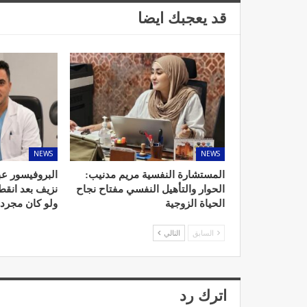
قد يعجبك ايضا
د. لحنش شراف: الاقتطاع من 
واستهداف مباشر للأطب
ديسمبر 11, 2022
NEWS
NEWS
المستشارة النفسية مريم مدنيب:
البروفيسور عب
الحوار والتأهيل النفسي مفتاح نجاح
نزيف بعد انق
الحياة الزوجية
ولو كان مجرد
السابق
التالي
تصحيح بعض الأفكار المغلوطة 
الإشعاعي
نوفمبر 17, 2022
اترك رد