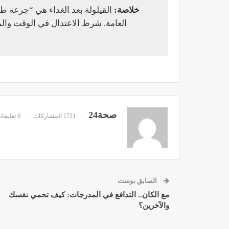
خلاصة:
القيلولة بعد الغداء هي “جرعة طا
العامة. شرط الاعتدال في الوقت وال
مصحة الأخوين بالصويرة توف
وتجهيزات حديثة وجد مت
ديسمبر 14, 2022
صحة24
1721 المشاركات
0 تعليقات
الدكتور مصطفى مودن يقدم ن
السابق بوست
لمرضى السكري في رم
مع الكان.. التدافع في المدرجات: كيف تحمي نفسك
والآخرين؟
ديسمبر 12, 2022