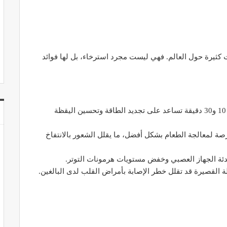
ت كثيرة حول العالم. فهي ليست مجرد استرخاء، بل لها فوائد
قيلولة قصيرة تتراوح بين 10 و30 دقيقة تساعد على تجديد الطاقة وتحسين اليقظة
رصة لمعالجة الطعام بشكل أفضل، ما يقلل الشعور بالانتفاخ
دئة الجهاز العصبي وخفض مستويات هرمونات التوتر.
القصيرة قد تقلل خطر الإصابة بأمراض القلب لدى البالغين.