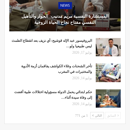
NEWS
المستشارة النفسية مريم مدنيب: الحوار والتأهيل
النفسي مفتاح نجاح الحياة الزوجية
البروفيسور عبد الإله قوشيح: أي نزيف بعد انقطاع الطمث
ليس طبيعيا ولو…
يوليو 17, 2026
تأخر الشحنات وغلاء الكواشف يفاقمان أزمة الأدوية
والمختبرات في المغرب
يوليو 14, 2026
حكم ابتدائي يحمل الدولة مسؤولية اختلالات طبية أفضت
إلى وفاة سيدة أثناء…
يوليو 14, 2026
السابق
التالي
1 من 771