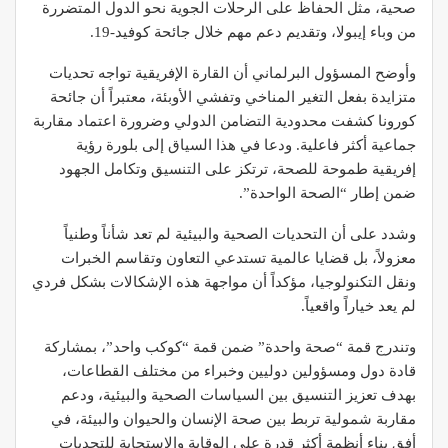
صحية، مثل الحفاظ على الرحلات الجوية نحو الدول المتضررة
من وباء إيبولا، وتقديم دعم مهم خلال جائحة كوفيد-19.
وأوضح المسؤول البرلماني أن القارة الإفريقية تواجه تحديات
متزايدة بفعل التغير المناخي وتفشي الأوبئة، معتبراً أن جائحة
كورونا كشفت محدودية التضامن الدولي وضرورة اعتماد مقاربة
جماعية أكثر فاعلية. ودعا في هذا السياق إلى بلورة رؤية
إفريقية طموحة للصحة، ترتكز على التنسيق وتكامل الجهود
ضمن إطار “الصحة الواحدة”.
وشدد على أن التحديات الصحية والبيئية لم تعد شأناً وطنياً
معزولاً، بل قضايا عالمية تستدعي التعاون وتقاسم الخبرات
ونقل التكنولوجيا، مؤكداً أن مواجهة هذه الإشكالات بشكل فردي
لم يعد خياراً واقعياً.
وتندرج قمة “صحة واحدة” ضمن قمة “كوكب واحد”، بمشاركة
قادة دول ومسؤولين دوليين وخبراء من مختلف القطاعات،
بهدف تعزيز التنسيق بين السياسات الصحية والبيئية، ودعم
مقاربة شمولية تربط بين صحة الإنسان والحيوان والبيئة، في
أفق بناء أنظمة أكثر قدرة على الوقاية والاستجابة للتحديات