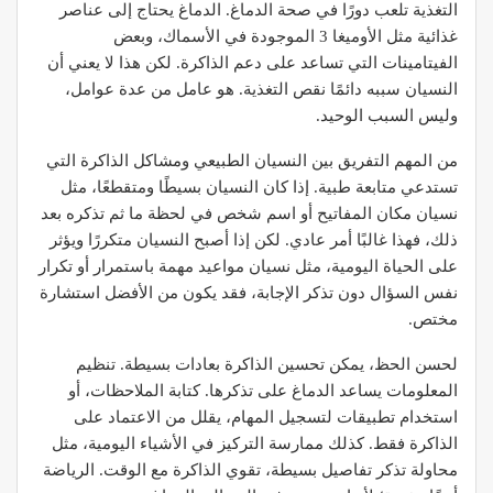
التغذية تلعب دورًا في صحة الدماغ. الدماغ يحتاج إلى عناصر
غذائية مثل الأوميغا 3 الموجودة في الأسماك، وبعض
الفيتامينات التي تساعد على دعم الذاكرة. لكن هذا لا يعني أن
النسيان سببه دائمًا نقص التغذية. هو عامل من عدة عوامل،
وليس السبب الوحيد.
من المهم التفريق بين النسيان الطبيعي ومشاكل الذاكرة التي
تستدعي متابعة طبية. إذا كان النسيان بسيطًا ومتقطعًا، مثل
نسيان مكان المفاتيح أو اسم شخص في لحظة ما ثم تذكره بعد
ذلك، فهذا غالبًا أمر عادي. لكن إذا أصبح النسيان متكررًا ويؤثر
على الحياة اليومية، مثل نسيان مواعيد مهمة باستمرار أو تكرار
نفس السؤال دون تذكر الإجابة، فقد يكون من الأفضل استشارة
مختص.
لحسن الحظ، يمكن تحسين الذاكرة بعادات بسيطة. تنظيم
المعلومات يساعد الدماغ على تذكرها. كتابة الملاحظات، أو
استخدام تطبيقات لتسجيل المهام، يقلل من الاعتماد على
الذاكرة فقط. كذلك ممارسة التركيز في الأشياء اليومية، مثل
محاولة تذكر تفاصيل بسيطة، تقوي الذاكرة مع الوقت. الرياضة