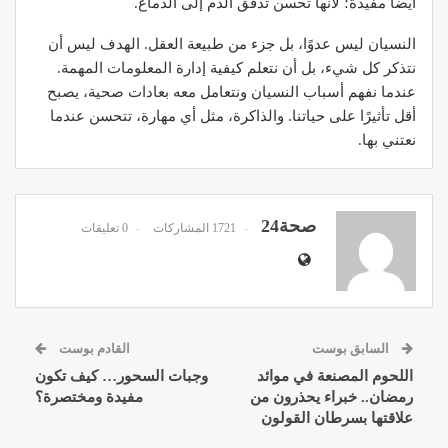
أيضًا مفيدة؛ لأنها تحسن تدفق الدم إلى الدماغ.
النسيان ليس عدوًا، بل جزء من طبيعة العقل. الهدف ليس أن
نتذكر كل شيء، بل أن نتعلم كيفية إدارة المعلومات المهمة.
عندما نفهم أسباب النسيان ونتعامل معه بعادات صحية، يصبح
أقل تأثيرًا على حياتنا. والذاكرة، مثل أي مهارة، تتحسن عندما
نعتني بها.
صحة24
1721 المشاركات
0 تعليقات
السابق بوست
القادم بوست
اللحوم المصنعة في موائد
وجبات السحور… كيف تكون
رمضان.. خبراء يحذرون من
مفيدة ومختصرة؟
علاقتها بسرطان القولون