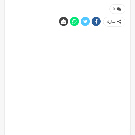
0
شارك