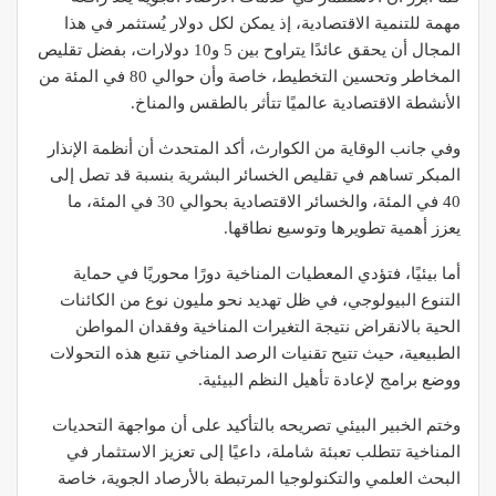
مهمة للتنمية الاقتصادية، إذ يمكن لكل دولار يُستثمر في هذا
المجال أن يحقق عائدًا يتراوح بين 5 و10 دولارات، بفضل تقليص
المخاطر وتحسين التخطيط، خاصة وأن حوالي 80 في المئة من
الأنشطة الاقتصادية عالميًا تتأثر بالطقس والمناخ.
وفي جانب الوقاية من الكوارث، أكد المتحدث أن أنظمة الإنذار
المبكر تساهم في تقليص الخسائر البشرية بنسبة قد تصل إلى
40 في المئة، والخسائر الاقتصادية بحوالي 30 في المئة، ما
يعزز أهمية تطويرها وتوسيع نطاقها.
أما بيئيًا، فتؤدي المعطيات المناخية دورًا محوريًا في حماية
التنوع البيولوجي، في ظل تهديد نحو مليون نوع من الكائنات
الحية بالانقراض نتيجة التغيرات المناخية وفقدان المواطن
الطبيعية، حيث تتيح تقنيات الرصد المناخي تتبع هذه التحولات
ووضع برامج لإعادة تأهيل النظم البيئية.
وختم الخبير البيئي تصريحه بالتأكيد على أن مواجهة التحديات
المناخية تتطلب تعبئة شاملة، داعيًا إلى تعزيز الاستثمار في
البحث العلمي والتكنولوجيا المرتبطة بالأرصاد الجوية، خاصة