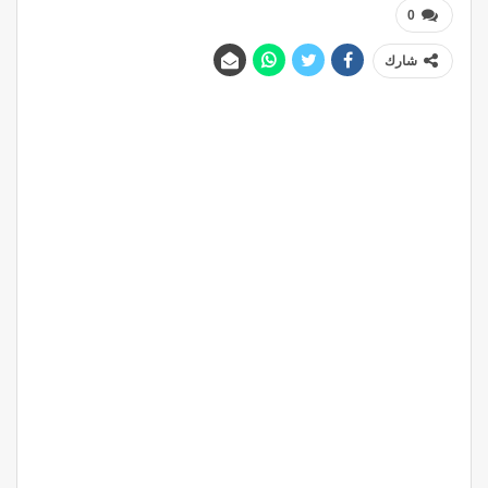
0
شارك