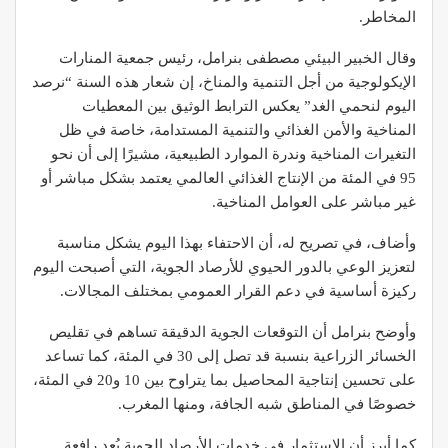
المخاطر.
وقال الخبير البيئي
مصطفى بنرامل
، رئيس جمعية المنارات
الإيكولوجية من أجل التنمية والمناخ، إن شعار هذه السنة “نرصد
اليوم لنحمي الغد” يعكس الترابط الوثيق بين المعطيات
المناخية والأمن الغذائي والتنمية المستدامة، خاصة في ظل
التغيرات المناخية وندرة الموارد الطبيعية، مشيرًا إلى أن نحو
95 في المئة من الإنتاج الغذائي العالمي يعتمد بشكل مباشر أو
غير مباشر على العوامل المناخية.
وأضاف، في تصريح له، أن الاحتفاء بهذا اليوم يشكل مناسبة
لتعزيز الوعي بالدور الحيوي للأرصاد الجوية، التي أصبحت اليوم
ركيزة أساسية في دعم القرار العمومي بمختلف المجالات.
وأوضح بنرامل أن التوقعات الجوية الدقيقة تساهم في تقليص
الخسائر الزراعية بنسبة قد تصل إلى 30 في المئة، كما تساعد
على تحسين إنتاجية المحاصيل بما يتراوح بين 10 و20 في المئة،
خصوصًا في المناطق شبه الجافة، ومنها المغرب.
كما أبرز أن الاستثمار في خدمات الأرصاد الجوية يُعد رافعة