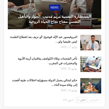
NEWS
المستشارة النفسية مريم مدنيب: الحوار والتأهيل
النفسي مفتاح نجاح الحياة الزوجية
البروفيسور عبد الإله قوشيح: أي نزيف بعد انقطاع الطمث
ليس طبيعيا ولو…
يوليو 17, 2026
تأخر الشحنات وغلاء الكواشف يفاقمان أزمة الأدوية
والمختبرات في المغرب
يوليو 14, 2026
حكم ابتدائي يحمل الدولة مسؤولية اختلالات طبية أفضت
إلى وفاة سيدة أثناء…
يوليو 14, 2026
السابق
التالي
1 من 771