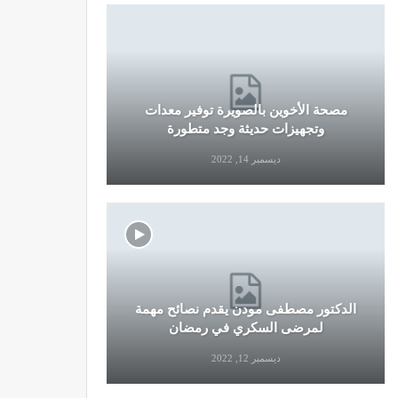
مصحة الأخوين بالصويرة توفير معدات
قرار جديد
وتجهيزات حديثة وجد متطورة
وال
ديسمبر 14, 2022
الدكتور مصطفى مودن يقدم نصائح مهمة
نصائح وإرش
لمرضى السكري في رمضان
التو
ديسمبر 12, 2022