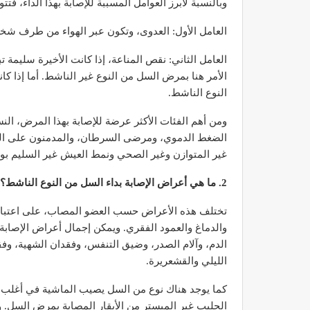
وبالنسبة لأبرز العوامل المسببة للإصابة بهذا الداء، فت
العامل الأول: العدوى، وتكون عبر الهواء من طرف 
العامل الثاني: نقص المناعة، إذا كانت الأخيرة سليمة 
الأمر هنا بمرض السل من النوع غير الناشط. أما إذا
مصحة الأخوين بالصويرة توف
النوع الناشط.
وتجهيزات حديثة وجد مت
ومن أهم الفئات الأكثر عرضة للإصابة بهذا المرض، الن
ديسمبر 14, 2022
الضغط الدموي، ومرضى السرطان، والمدمنون على التدخ
غير المتوازن وغير الصحي ونمط العيش غير السليم بو
2. ما هي أعراض الإصابة بداء السل من النوع الناشط؟
تختلف هذه الأعراض حسب العضو المصاب، على اعتبار 
والدماغ والعمود الفقري. ويمكن إجمال أعراض الإصاب
الدكتور مصطفى مودن يقدم ن
الدم، وآلام الصدر، وضيق التنفس، وفقدان الشهية، وفقد
لمرضى السكري في رم
الليلي والقشعريرة.
ديسمبر 12, 2022
كما يوجد هناك نوع من السل يصيب الماشية في أغلب ا
الحليب غير المبستر من الأبقار المصابة بمرض السل.