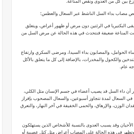
توزع بين كل من العدوى ونقص المناعة.
شخص مصاب بداء السل الناشط عبر السعال والعطس؛
تبقى البكتيريا في الرئتين دون مرض أو ظهور أعراض، ويتعلق
 كانت المناعة ضعيفة فنتحدث في هذه الحالة عن مرض السل من
ير معدات
قرار جديد يعيد تنظيم تعويضات الحراسة
طورة
والمداومة لمهنيي الصحة
ساء الحوامل، والمصابون بداء السيدا، ومرضى السكري وارتفاع
أبريل 16, 2026
ين والكحول والمخدرات، بالإضافة إلى كل ما يتعلق بالأكل
جه عام.
أن داء السل قد يصيب أعضاء في جسم الإنسان مثل الكلي،
ة في السعال لمدة تتجاوز أسبوعين، والسعال المصحوب بإفراز
صائح مهمة
نصائح وإرشادات صحية هامة للحفاظ على
ان الوزن، والإرهاق، والحمى الخفيفة في آخر النهار، والتعرق
ضان
التوازن الغذائي خلال شهر…
مارس 23, 2024
لأحيان وقد يسبب العدوى بالنسبة للأشخاص الذين يستهلكون
 وتظهر في هذه الحالة على المصاب أعراض مثل كتل عصبية أو