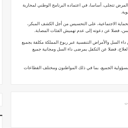
لمرض تتجلى، أساسا، في اعتماده البرنامج الوطني لمحاربة
وية.
لحماية الاجتماعية، على التحسيس من أجل الكشف المبكر،
سن، فضلا عن دعوته إلى عدم تهميش الفئات المصابة.
مصحة الجامعة بأكادير.. منشأة طبيـة بمعايير
استشفائية دولية
ما مجموعه 60 مركزا لتشخيص داء السل والأمراض التنفسية عبر ربوع المملكة مكلفة بجميع
العلاج، فضلا عن التكفل بمرضى داء السل ومجانية جميع
ديسمبر 20, 2022
ي مسؤولية الجميع، بما في ذلك المواطنون ومختلف القطاعات