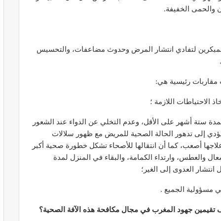
 والحمى الخفيفة.
لمبكرين لتفادي انتشار المرض وحدوث مضاعفات، والتحسيس
المبع حيف
النظام الغذائي والصحة: دور التغذية في
اء
تعزيز الصحة العامة
ث مقاربات رئيسية هي:
مارس 22, 2024
ذ الاحتياطات اللازمة ؛
دة ستة أشهر على الأقل، وعدم التخلي عن الدواء عند الشعور
 يؤدي إلى تدهور الحالة الصحية للمريض مع ظهور سلالات
جها أصعب، كما أن انتقالها للأصحاء تشكل خطورة صحية أكبر
عال والعطس، وارتداء الكمامة، والبقاء في المنزل لمدة
انتشار العدوى إلى الغير؛
حول العلاج
تحذير من تناول المحليات الصناعية.. ترفع
شعور القلق
ي مسؤولية الجميع .
يونيو 5, 2023