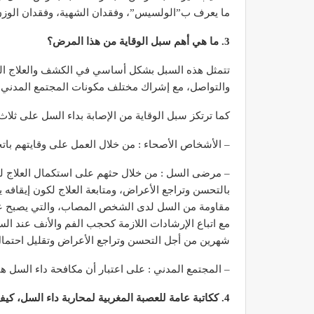
ما يعرف ب”الولسيس”، وفقدان الشهية، وفقدان الوزن
3. ما هي أهم سبل الوقاية من هذا المرض؟
تتمثل هذه السبل بشكل أساسي في الكشف والعلاج ا
د. لحنش شراف: الاقتطاع من 
والتواصل، مع إشراك مختلف مكونات المجتمع المدني.
واستهداف مباشر للأطب
كما ترتكز سبل الوقاية من الإصابة بداء السل على ثلا
ديسمبر 11, 2022
– الأشخاص الأصحاء : من خلال العمل على وقايتهم باتخا
– مرضى السل : من خلال حثهم على استكمال العلاج لم
بالتحسن وتراجع الأعراض، ومتابعة العلاج لكون إيقافه
مقاومة من السل لدى الشخص المصاب، والتي يصبح علا
مع اتباع الإرشادات اللازمة كحجب الفم والأنف عند الس
شهرين من أجل التحسن وتراجع الأعراض وتقليل احتمال 
تصحيح بعض الأفكار المغلوطة 
الإشعاعي
– المجتمع المدني : على اعتبار أن مكافحة داء السل ه
نوفمبر 17, 2022
4. ككاتبة عامة للعصبة المغربية لمحاربة داء السل، كيف تقيمين جهود المغرب في مجال مكافحة هذه الآفة الصحية؟