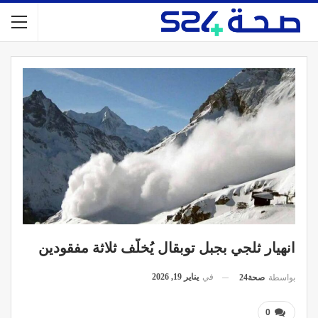
انهيار ثلجي بجبل توبقال يُخلّف ثلاثة مفقودين
في
يناير 19, 2026
بواسطة
صحة24
0