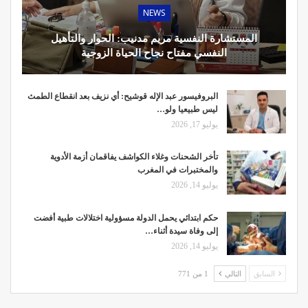
NEWS
المستشارة النفسية مريم مدنيب: الحوار والتأهيل
النفسي مفتاح نجاح الحياة الزوجية
البروفيسور عبد الإله قوشيح: أي نزيف بعد انقطاع الطمث
ليس طبيعيا ولو…
يوليو 17, 2026
تأخر الشحنات وغلاء الكواشف يفاقمان أزمة الأدوية
والمختبرات في المغرب
يوليو 14, 2026
حكم ابتدائي يحمل الدولة مسؤولية اختلالات طبية أفضت
إلى وفاة سيدة أثناء…
يوليو 14, 2026
السابق
التالي
1 من 771