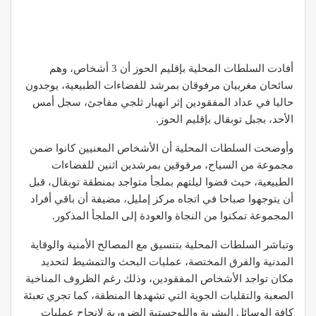
أفادت السلطات المحلية بإقليم الحوز أن 3 أشخاص، وهم
سائحان مغربيان مرفوقان بمرشد للفضاءات الطبيعية، يوجدون
حاليا في عداد المفقودين إثر انهيار ثلجي مفاجئ، سجل أمس
الأحد، بجبل توبقال بإقليم الحوز.
وأوضحت السلطات المحلية أن الأشخاص المعنيين كانوا ضمن
مجموعة من السياح، مرفوقين بمرشدين اثنين للفضاءات
الطبيعية، حيث قضوا ليلتهم بملجأ متواجد بمنطقة توبقال، قبل
أن يتوجهوا صباحا في اتجاه مركز إمليل، مضيفة أن باقي أفراد
المجموعة تمكنوا من النجاة والعودة إلى الملجأ المذكور.
وتباشر السلطات المحلية بتنسيق مع المصالح الأمنية والوقاية
المدنية والفرق المختصة، عمليات البحث والتمشيط لتحديد
مكان تواجد الأشخاص المفقودين، وذلك رغم الظروف المناخية
الصعبة والتقلبات الجوية التي تشهدها المنطقة، كما تجري تعبئة
كافة الوسائل البشرية واللوجستية الضرورية لإنجاح عمليات