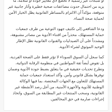
أو شبكات غير رسمية لا تخضع لأي معايير جودة أو سلامة، ما
يزيد من احتمال حدوث مضاعفات صحية خطيرة وآثار جانبية غير
متوقعة، مؤكداً أن الالتزام بالمساطر القانونية يظل الخيار الآمن
لحماية صحة النساء.
ودعا الشافعي إلى تكثيف جهود التوعية من طرف جمعيات
حماية المستهلك، محذراً من اقتناء الأدوية من مصادر مشبوهة،
ومشدداً على أن الصيدليات والقنوات القانونية تظل الإطار
الوحيد الموثوق لشراء الأدوية.
كما سجل أن السوق السوداء لا تؤثر فقط على الصحة الفردية،
بل تقوض أيضاً ثقة المواطنين في منظومة الرقابة الدوائية،
وتطرح تحديات حقيقية في ما يتعلق بضبط جودة الأدوية وضمان
توفرها بشكل قانوني وآمن. وأكد استعداد جمعيات حماية
المستهلك للتعاون مع الجهات المختصة، بما فيها الوكالة
الوطنية للأدوية والأجهزة الأمنية، من أجل رصد الأنشطة غير
القانونية، وسحب المنتجات غير المطابقة من السوق، واتخاذ
إجراءات صارمة في حق المخالفين.