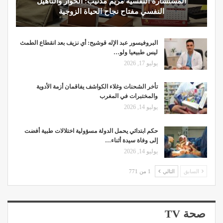
المستشارة النفسية مريم مدنيب: الحوار والتأهيل
النفسي مفتاح نجاح الحياة الزوجية
البروفيسور عبد الإله قوشيح: أي نزيف بعد انقطاع الطمث
ليس طبيعيا ولو…
يوليو 17, 2026
تأخر الشحنات وغلاء الكواشف يفاقمان أزمة الأدوية
والمختبرات في المغرب
يوليو 14, 2026
حكم ابتدائي يحمل الدولة مسؤولية اختلالات طبية أفضت
إلى وفاة سيدة أثناء…
يوليو 14, 2026
السابق
التالي
1 من 771
صحة TV