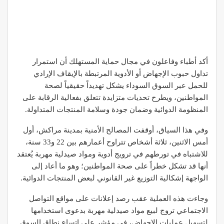
أكد أطباء وفاعلون في مجال حماية المستهلك أن استمرار
تداول حبوب الإجهاض أو الأدوية المرتبطة بالإيقاف الإرادي
للحمل عبر السوق السوداء يشكل تهديداً حقيقياً لصحة
المواطنين، ويطرح تحديات متزايدة تتعلق بفعالية الرقابة على
المنظومة الدوائية وضمان جودة وسلامة المنتجات المتداولة.
وفي هذا السياق، أوقفت المصالح الأمنية بمدينة مراكش، أول
أمس الاثنين، ثلاثة أشخاص تتراوح أعمارهم بين 22 و33 سنة،
للاشتباه في تورطهم في ترويج أدوية ومواد صيدلية مهربة يُعتقد
أنها قد تشكل خطراً على صحة المواطنين؛ وهو ما أعاد إلى
الواجهة إشكالية التوزيع غير القانوني لبعض المنتجات الدوائية.
وجاءت هذه العملية عقب رصد إعلانات على مواقع التواصل
الاجتماعي تروج لبيع مواد صيدلية مهربة بدعوى استخدامها
لتسهيل عمليات الإجهاض، في مؤشر على اتساع نطاق السوق