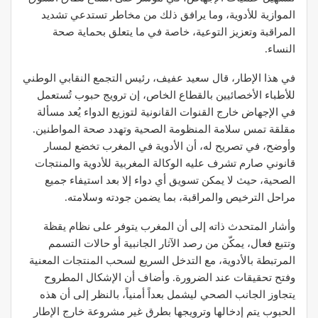
الموازية للأدوية، وما يرافق ذلك من مخاطر تستدعي تشديد
المراقبة وتعزيز التوعية، خاصة في ما يتعلق بحماية صحة
النساء.
في هذا الإطار، قال سعيد عفيف، رئيس التجمع النقابي الوطني
للأطباء الأخصائيين بالقطاع الخاص، إن ترويج حبوب تُستعمل
في الإجهاض خارج القنوات القانونية لتوزيع الدواء يُعد مسألة
مقلقة تمس سلامة المنظومة الصحية وتهدد صحة المواطنين.
وأوضح، في تصريح له، أن الأدوية في المغرب تخضع لمسار
قانوني صارم تشرف عليه الوكالة المغربية للأدوية والمنتجات
الصحية، حيث لا يمكن تسويق أي دواء إلا بعد استيفاء جميع
مراحل الترخيص والمراقبة، بما يضمن جودته وسلامته.
وأشار المتحدث ذاته إلى أن المغرب يتوفر على نظام يقظة
وتتبع فعال، يمكّن من رصد الآثار الجانبية أو حالات التسمم
المرتبطة بالأدوية، مع التدخل السريع لسحب المنتجات المعنية
وفتح تحقيقات عند الضرورة. وأضاف أن الإشكال المطروح
يتجاوز الجانب الصحي ليشمل بعداً أمنياً، بالنظر إلى أن هذه
الحبوب يتم إدخالها وترويجها بطرق غير مشروعة خارج الإطار