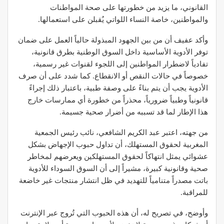
القانوني، ما يزيد من خطورتها على صحة المواطنات
والمواطنين، خاصة النساء اللواتي يُقبلن على استعمالها.
وأكد عفيف أن من بين الجهود المبذولة حالياً العمل على ضمان
توفر الأدوية الأساسية داخل السوق الوطنية بطرق قانونية،
تفادياً لاضطرار المواطنين إلى اللجوء لقنوات غير رسمية،
خصوصاً في حالات النقص أو الانقطاع. كما شدد على أن صرف
الأدوية يجب أن يتم بناءً على وصفة طبية، باعتبار ذلك إجراءً
قانونياً وطبياً ضرورياً، محذراً من خطورة أي ممارسات خارج
هذا الإطار لما قد تسببه من أضرار صحية جسيمة.
من جهته، اعتبر عبد الكريم الشافعي، نائب رئيس الجمعية
المغربية لحقوق المستهلك، أن تداول حبوب الإجهاض بشكل
عشوائي يمثل انتهاكاً لحقوق المستهلكين ويعرضهم لمخاطر
صحية وقانونية كبيرة، مشيراً إلى أن السوق السوداء للأدوية
باتت مصدراً متنامياً للتهديد في ظل انتشار منتجات غير خاضعة
للمراقبة.
وأوضح، في تصريح له، أن هذه الحبوب التي تُروج عبر الإنترنت