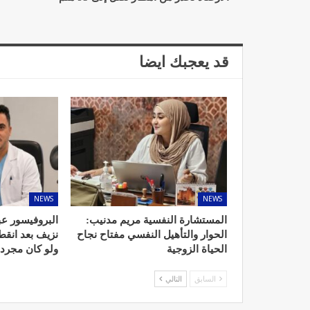
قد يعجبك ايضا
د. لحنش شراف: الاقتطاع من 
واستهداف مباشر للأطب
ديسمبر 11, 2022
NEWS
NEWS
المستشارة النفسية مريم مدنيب:
البروفيسور عب
الحوار والتأهيل النفسي مفتاح نجاح
نزيف بعد انق
تصحيح بعض الأفكار المغلوطة 
الحياة الزوجية
ولو كان مجرد
الإشعاعي
نوفمبر 17, 2022
السابق
التالي