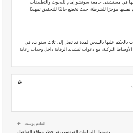
ها في مستشفى جامعة سوتشو إمام للبحوث والتطبيقات
نفسها مؤخرًا للشرطة، حيث تخضع حاليًا للتحقيق تمهيدًا
ير معدات
قرار جديد يعيد تنظيم تعويضات الحراسة
ات بالحكم عليها بالسجن لمدة قد تصل إلى ثلاث سنوات، في
طورة
والمداومة لمهنيي الصحة
الأوساط التركية، مع دعوات لتشديد الرقابة داخل وحدات رعاية
أبريل 16, 2026
صائح مهمة
نصائح وإرشادات صحية هامة للحفاظ على
ضان
التوازن الغذائي خلال شهر…
مارس 23, 2024
القادم بوست
رسميا.. البرلمان الفرنسي يقر حظر مواقع التواصل