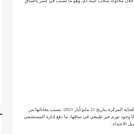
خلال محاولة سحب عينة دم، وهو ما تسبب في كسر بالساق
وبحسب التحقيقات، كانت الطفلة قد نُقلت إلى وحدة العناية المركزة بتاريخ 21 مايو/أيار 2021، بسبب معاناتها من
ًا وجود تورم غير طبيعي في ساقها، ما دفع إدارة المستشفى
ل الاعتداء.