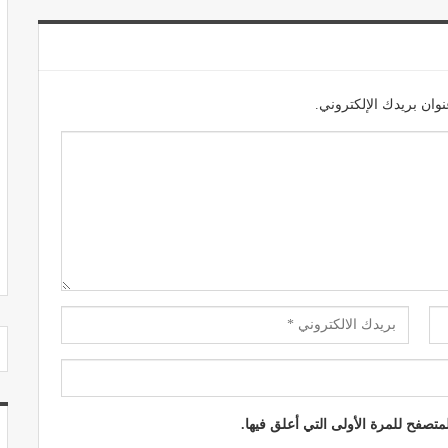
وان بريدك الإلكتروني.
مصحة الجامعة بأكادير.. منشأة طبيـة بمعايير
استشفائية دولية
ديسمبر 20, 2022
تصفح للمرة الأولى التي أعلق فيها.