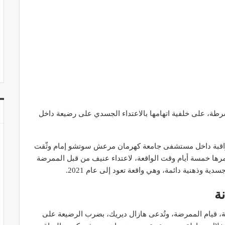
طة، على خلفية اتهامها بالاعتداء الجسدي على رضيعة داخل
راقبة داخل مستشفى جامعة كهرمان مرعش سوتشو إمام وثّقت
مرها خمسة أيام وقت الواقعة، لاعتداء عنيف من قبل الممرضة
ية وذهنية دائمة، وهي واقعة تعود إلى عام 2021.
ة
اطع الفيديو، التي بلغت مدتها نحو 14 دقيقة، قيام الممرضة، وتُدعى هازال ديريك، بضرب الرضيعة على