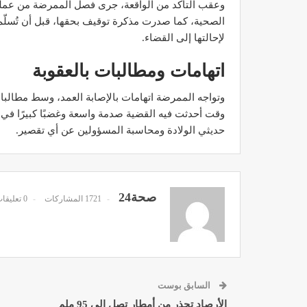
وعقب التأكد من الواقعة، جرى فصل الممرضة من عمل
الصحية، كما صدرت مذكرة توقيف بحقها، قبل أن تُسلّم 
لإحالتها إلى القضاء.
اتهامات ومطالبات بالعقوبة
مصحة الأخوين بالصويرة توف
وتواجه الممرضة اتهامات بالإصابة العمد، وسط مطالب
وتجهيزات حديثة وجد مت
وقت أحدثت فيه القضية صدمة واسعة وغضبًا كبيرًا في 
ديسمبر 14, 2022
حديثي الولادة ومحاسبة المسؤولين عن أي تقصير.
صحة24
1721 المشاركات
0 تعليقات
الدكتور مصطفى مودن يقدم ن
لمرضى السكري في رم
ديسمبر 12, 2022
السابق بوست
الأرصاد تحذر من أمطار تصل إلى 95 ملم