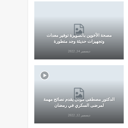
مصحة الأخوين بالصويرة توفير معدات
قرار جديد
وتجهيزات حديثة وجد متطورة
وال
ديسمبر 14, 2022
الدكتور مصطفى مودن يقدم نصائح مهمة
نصائح وإرش
لمرضى السكري في رمضان
التو
ديسمبر 12, 2022