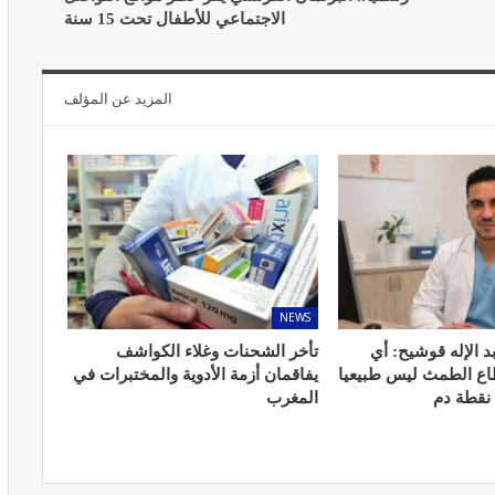
الاجتماعي للأطفال تحت 15 سنة
المزيد عن المؤلف
المبع حيف
النظام الغذائي والصحة: دور التغذية في
اء
تعزيز الصحة العامة
مارس 22, 2024
NEWS
د الإله قوشيح: أي
تأخر الشحنات وغلاء الكواشف
طاع الطمث ليس طبيعيا
يفاقمان أزمة الأدوية والمختبرات في
حول العلاج
تحذير من تناول المحليات الصناعية.. ترفع
 نقطة دم
المغرب
شعور القلق
يونيو 5, 2023