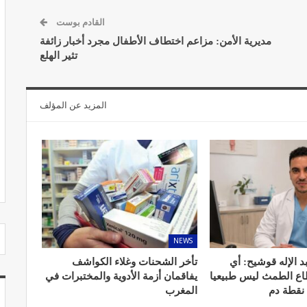
القادم بوست
مديرية الأمن: مزاعم اختطاف الأطفال مجرد أخبار زائفة
تثير الهلع
مصحة الجامعة بأكادير.. منشأة طبيـة بمعايير
استشفائية دولية
المزيد عن المؤلف
ديسمبر 20, 2022
NEWS
د الإله قوشيح: أي
تأخر الشحنات وغلاء الكواشف
طاع الطمث ليس طبيعيا
يفاقمان أزمة الأدوية والمختبرات في
 نقطة دم
المغرب