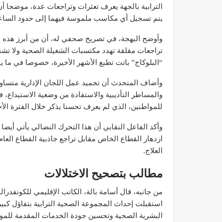
الترابية بالجهة يعرف تعثرات وتراجعات عدة، موضحا أن
يتم تسجيل أي مكاسب ملموسة فيهما إلى حدود الساع
وأوضح البهجة، في تصريح صحفي له، أن من أبرز هذه ال
تراجعات مقلقة تهدد مكتسبات الشغيلة الصحية ولا تشج
مصحة الأخوين بالصويرة توف
“البلوكاج” باتت تطبع الأشهر الأخيرة، خصوصا في ما ي
وتجهيزات حديثة وجد مت
وأضاف المتحدث أن تجميد عمل اللجان الإدارية متساو
ديسمبر 14, 2022
والمساطر التأديبية والاستفادة من وضعية الاستيداع، 
للمواطنين، الذي لم يعرف تحسنا يذكر خلال الفترة الأخ
وأكد الفاعل النقابي أن هذا التحرك النضالي يأتي أ
ازدهار القطاع الخاص مقابل تراجع جاذبية القطاع ال
العلاج.
مطالب بتصحيح الاختلالات
الدكتور مصطفى مودن يقدم ن
لمرضى السكري في رم
من جانبه، قال أسامة بالة، الكاتب الإقليمي للكونفدرا
ديسمبر 12, 2022
استقبلت إحداث المجموعة الصحية الترابية بتفاؤل كبير،
البشرية الصحية وتحسين جودة الخدمات المقدمة للمو