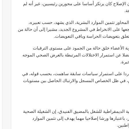
 الإصلاح كان يرتكز أساسا على محورين رئيسيين، غير أنه لم
ة.
محاور تثمين الموارد البشرية، الذي يشهد، حسب تعبيره،
عها على الانخراط في المشروع الجديد، مشيرا إلى أن حالة من
ير معدات
قرار جديد يعيد تنظيم تعويضات الحراسة
تعلق بتعويضات الحراسة وباقي التعويضات.
طورة
والمداومة لمهنيي الصحة
ية الأعضاء خلق حالة من الجمود على مستوى الترقيات
أبريل 16, 2026
فضلا عن استمرار الاختلالات المرتبطة بالعرض الصحي الموجه
يرة.
يضا ردا على استمرار سياسات سابقة ساهمت، بحسب قوله، في
عام، في ظل الخصاص المسجل والارتباك الحاصل بين مستويات
صائح مهمة
نصائح وإرشادات صحية هامة للحفاظ على
ضان
التوازن الغذائي خلال شهر…
لية الديمقراطية للشغل بالمضيق الفنيدق، إن الشغيلة الصحية
مارس 23, 2024
 باعتبارها ورشا إصلاحيا مهما يهدف إلى تثمين الموارد
اطنين.