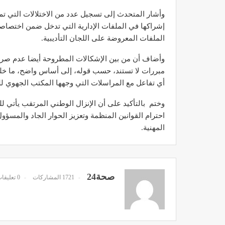
وأشار المتحدث إلى تسجيل عدد من الاختلالات التي تم ر
إشراكها في الملفات الإدارية التي تدخل ضمن اختصاصها
الملفات المعروضة على اللجان التأديبية.
وأضاف أن من بين الإشكالات المطروحة أيضا عدم صرف 
د. لحنش شراف: الاقتطاع من 
مبررات لا تستند، حسب قوله، إلى أساس واضح، ما خل
واستهداف مباشر للأطب
أي تفاعل مع المراسلات التي وجهها المكتب الجهوي لل
ديسمبر 11, 2022
وختم بالتأكيد على أن الإنزال الوطني المرتقب يأتي ل
احترام القوانين المنظمة وتعزيز الحوار الجاد والمسؤ
المهنية.
تصحيح بعض الأفكار المغلوطة 
صحة24
1721 المشاركات
0 تعليقات
الإشعاعي
نوفمبر 17, 2022