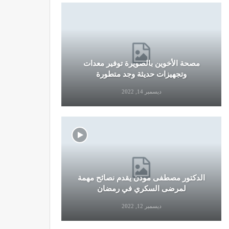
مصحة الأخوين بالصويرة توفير معدات
قرار جديد
وتجهيزات حديثة وجد متطورة
وال
ديسمبر 14, 2022
الدكتور مصطفى مودن يقدم نصائح مهمة
نصائح وإرش
لمرضى السكري في رمضان
التو
ديسمبر 12, 2022