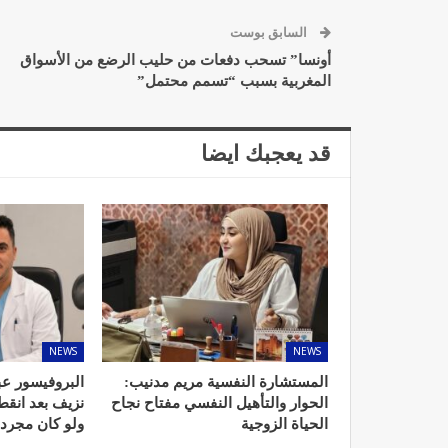
السابق بوست
أونسا” تسحب دفعات من حليب الرضع من الأسواق
المغربية بسبب “تسمم محتمل”
قد يعجبك ايضا
NEWS
NEWS
المستشارة النفسية مريم مدنيب:
البروفيسور عب
الحوار والتأهيل النفسي مفتاح نجاح
نزيف بعد انق
الحياة الزوجية
ولو كان مجرد