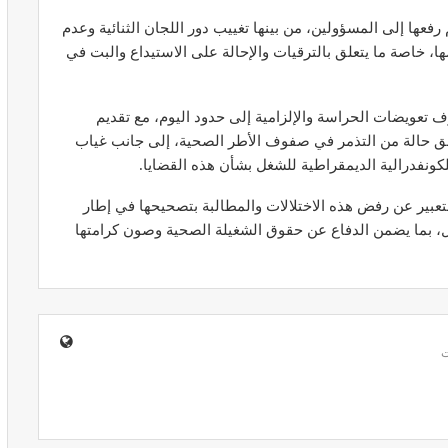
فعها إلى المسؤولين، من بينها تغييب دور اللجان الثنائية وعدم
، خاصة ما يتعلق بالترقيات والإحالة على الاستيداع والبت في
تعويضات الحراسة والإلزامية إلى حدود اليوم، مع تقديم
المبع حيف
النظام الغذائي والصحة: دور التغذية في
ق حالة من التذمر في صفوف الأطر الصحية، إلى جانب غياب
اء
تعزيز الصحة العامة
كونفدرالية الديمقراطية للشغل بشأن هذه القضايا.
مارس 22, 2024
لتعبير عن رفض هذه الاختلالات والمطالبة بتصحيحها في إطار
ول، بما يضمن الدفاع عن حقوق الشغيلة الصحية وصون كرامتها
حول العلاج
تحذير من تناول المحليات الصناعية.. ترفع
شعور القلق
يونيو 5, 2023