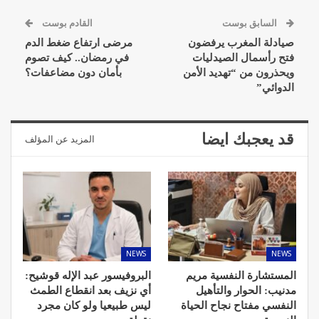
السابق بوست
القادم بوست
صيادلة المغرب يرفضون
مرضى ارتفاع ضغط الدم
فتح رأسمال الصيدليات
في رمضان.. كيف تصوم
ويحذرون من “تهديد الأمن
بأمان دون مضاعفات؟
الدوائي”
قد يعجبك ايضا
المزيد عن المؤلف
NEWS
NEWS
المستشارة النفسية مريم
البروفيسور عبد الإله قوشيح:
مدنيب: الحوار والتأهيل
أي نزيف بعد انقطاع الطمث
النفسي مفتاح نجاح الحياة
ليس طبيعيا ولو كان مجرد