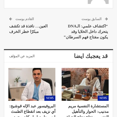
السابق بوست
القادم بوست
“اكتشاف علمي: الـDNA
العين… نافذة قد تكشف
يتحرك داخل الخلايا وقد
مبكرًا خطر الخرف
يكون مفتاح فهم السرطان”
قد يعجبك ايضا
المزيد عن المؤلف
NEWS
NEWS
المستشارة النفسية مريم
البروفيسور عبد الإله قوشيح:
مدنيب: الحوار والتأهيل
أي نزيف بعد انقطاع الطمث