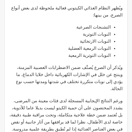
ويُظهر النظام الغذائي الكيتوني فعالية ملحوظة لدى بعض أنواع
الصرع، من بينها:
التشنجات الصرعية
النوبات التوترية
النوبات الارتخائية
النوبات الرمعية العضلية
النوبات التوترية الرمعية
ويُذكر أن الصرع يُصنَّف ضمن الاضطرابات العصبية المزمنة،
وينتج عن خلل في الإشارات الكهربائية داخل خلايا الدماغ، ما
يؤدي إلى نوبات متكررة تختلف في شدتها ومدتها حسب نوع
الحالة.
ورغم النتائج الإيجابية المسجلة لدى فئات معينة من المرضى،
يشدد المختصون على أن حمية الكيتو ليست بديلا عاما للأدوية،
بل تُعتمد ضمن خطة علاجية متكاملة، وتحت مراقبة طبية دقيقة،
خاصة لدى الأطفال، نظرا لما قد يرافقها من آثار جانبية أو نقص
في بعض العناصر الغذائية إذا لم تُطبق بطريقة علمية مدروسة.