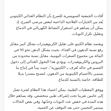
أفادت الجمعية السويسرية للصرع بأن النظام الغذائي الكيتوني
يُعد من الخيارات العلاجية الداعمة لبعض مرضى الصرع، إذ
يمكن أن يساهم في استقرار النشاط الكهربائي في الدماغ
وتقليل تكرار النوبات.
ويعتمد نظام الكيتو على تقليل الكربوهيدرات بشكل كبير مقابل
رفع نسبة الدهون في الغذاء، بحيث يشكل الدهن نحو 90 في
المائة من مجموع السعرات اليومية، مقابل نسبة محدودة من
البروتين والكربوهيدرات. ويؤدي هذا التحول الغذائي إلى دخول
الجسم في حالة تُعرف بـ“الكيتوزية”، حيث يبدأ في إنتاج ما
يسمى بالأجسام الكيتونية من الدهون، لتصبح مصدرا بديلا
للطاقة، خاصة بالنسبة للدماغ.
ووفق المعطيات الطبية، يمكن اعتماد هذا النظام لفترة تصل
إلى عامين تقريبا تحت إشراف طبي متخصص، وقد يساهم خلال
هذه المدة في خفض عدد النوبات وحدّتها، وفي بعض الحالات
يستمر التحسن حتى بعد التوقف عن الحمية.