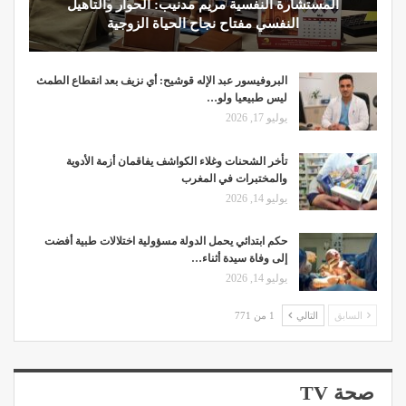
المستشارة النفسية مريم مدنيب: الحوار والتأهيل
النفسي مفتاح نجاح الحياة الزوجية
البروفيسور عبد الإله قوشيح: أي نزيف بعد انقطاع الطمث
ليس طبيعيا ولو…
يوليو 17, 2026
تأخر الشحنات وغلاء الكواشف يفاقمان أزمة الأدوية
والمختبرات في المغرب
يوليو 14, 2026
حكم ابتدائي يحمل الدولة مسؤولية اختلالات طبية أفضت
إلى وفاة سيدة أثناء…
يوليو 14, 2026
السابق
التالي
1 من 771
صحة TV