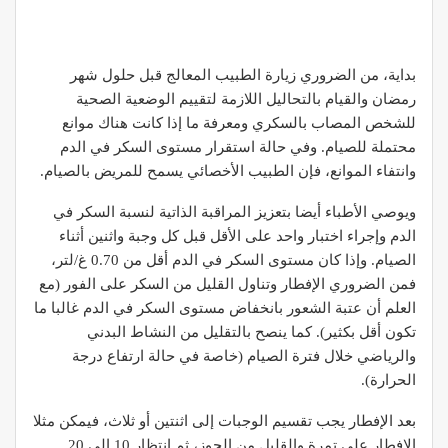
بداية، من الضروري زيارة الطبيب المعالج قبل حلول شهر
رمضان والقيام بالتحاليل اللازمة لتقييم الوضعية الصحية
للشخص المصاب بالسكري ومعرفة ما إذا كانت هناك موانع
محتملة للصيام. وفي حالة استقرار مستوى السكر في الدم
وانتفاء الموانع، فإن الطبيب الأخصائي يسمح للمريض بالصيام.
ويوصي الأطباء أيضا بتعزيز المراقبة الذاتية لنسبة السكر في
الدم وإجراء اختبار واحد على الأقل قبل كل وجبة واثنين أثناء
الصيام. وإذا كان مستوى السكر في الدم أقل من 0.70 غ/لتر،
فمن الضروري الإفطار وتناول القليل من السكر على الفور (مع
العلم أن عتبة الشعور بانخفاض مستوى السكر في الدم غالبا ما
تكون أقل بكثير). كما ينصح بالتقليل من النشاط البدني
والرياضي خلال فترة الصيام (خاصة في حالة ارتفاع درجة
الحرارة).
بعد الإفطار يجب تقسيم الوجبات إلى اثنتين أو ثلاث، فيمكن مثلا
الإفطار على تمرة والقليل من الجوز، ثم انتظار 10 إلى 20