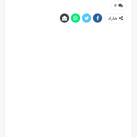
0
شارك