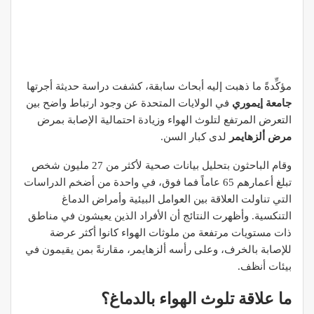
مؤكِّدةً ما ذهبت إليه أبحاث سابقة، كشفت دراسة حديثة أجرتها
جامعة إيموري
في الولايات المتحدة عن وجود ارتباط واضح بين
التعرض المرتفع لتلوث الهواء وزيادة احتمالية الإصابة بمرض
مرض ألزهايمر
لدى كبار السن.
وقام الباحثون بتحليل بيانات صحية لأكثر من 27 مليون شخص
تبلغ أعمارهم 65 عاماً فما فوق، في واحدة من أضخم الدراسات
التي تناولت العلاقة بين العوامل البيئية وأمراض الدماغ
التنكسية. وأظهرت النتائج أن الأفراد الذين يعيشون في مناطق
ذات مستويات مرتفعة من ملوثات الهواء كانوا أكثر عرضة
للإصابة بالخرف، وعلى رأسه ألزهايمر، مقارنةً بمن يقيمون في
بيئات أنظف.
ما علاقة تلوث الهواء بالدماغ؟