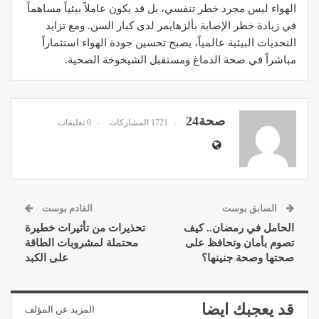
الهواء ليس مجرد خطر تنفسي، بل قد يكون عاملاً بيئياً مساهماً
في زيادة خطر الإصابة بألزهايمر لدى كبار السن. ومع تزايد
التحديات البيئية عالمياً، يصبح تحسين جودة الهواء استثماراً
مباشراً في صحة الدماغ ومستقبل الشيخوخة الصحية.
صحة24
1721 المشاركات
0 تعليقات
السابق بوست
القادم بوست
الحامل في رمضان.. كيف
تحذيرات من تأثيرات خطيرة
تصوم بأمان وتحافظ على
محتملة لمشروبات الطاقة
صحتها وصحة جنينها؟
على الكبد
قد يعجبك ايضا
المزيد عن المؤلف