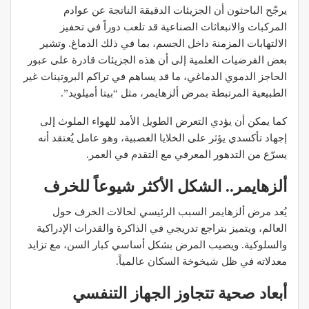
يرجّح الباحثون أن الجزيئات الدقيقة الناتجة عن عوادم
المركبات والانبعاثات الصناعية قد تلعب دوراً في تحفيز
الالتهابات المزمنة داخل الجسم، بما في ذلك الدماغ. وتشير
بعض الفرضيات العلمية إلى أن هذه الجزيئات قادرة على عبور
الحاجز الدموي الدماغي، ما قد يساهم في تراكم البروتينات غير
الطبيعية المرتبطة بمرض ألزهايمر، مثل “بيتا أميلويد”.
كما يمكن أن يؤدي التعرض الطويل الأمد للهواء الملوث إلى
إجهاد تأكسدي يؤثر على الخلايا العصبية، وهو عامل يُعتقد أنه
يسرّع من التدهور المعرفي مع التقدم في العمر.
ألزهايمر.. الشكل الأكثر شيوعاً للخرف
يُعد مرض ألزهايمر السبب الرئيسي لحالات الخرف حول
العالم، ويتميز بتراجع تدريجي في الذاكرة والقدرات الإدراكية
والسلوكية. ويصيب المرض بشكل أساسي كبار السن، مع تزايد
معدلاته في ظل شيخوخة السكان عالمياً.
أبعاد صحية تتجاوز الجهاز التنفسي