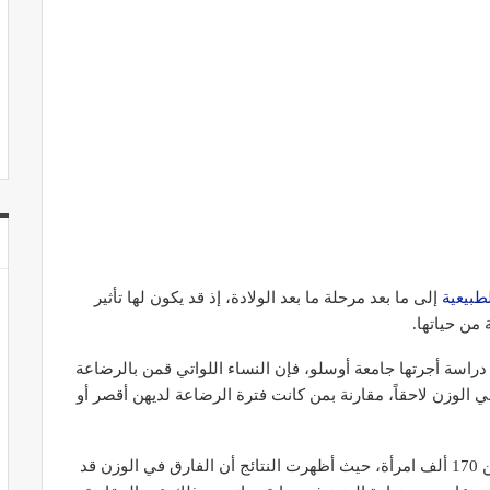
طبيعية
إلى ما بعد مرحلة ما بعد الولادة، إذ قد يكون لها تأثير
من حياتها.
وقع MedicalXpress استناداً إلى دراسة أجرتها جامعة أوسلو، فإن النساء اللواتي قمن بالرضاعة
ي الوزن لاحقاً، مقارنة بمن كانت فترة الرضاعة لديهن أقصر أو
واعتمدت الدراسة على معطيات واسعة شملت أكثر من 170 ألف امرأة، حيث أظهرت النتائج أن الفارق في الوزن قد