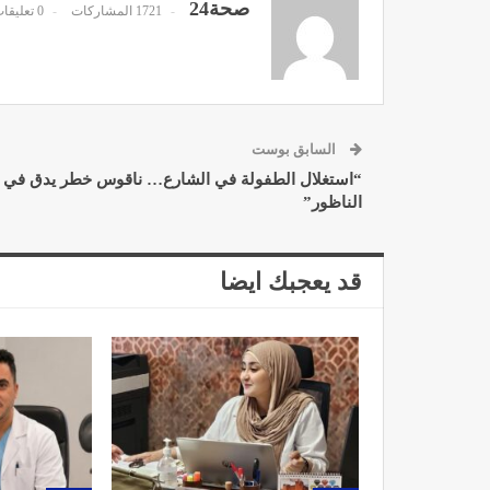
صحة24
1721 المشاركات
0 تعليقات
مصحة الأخوين بالصويرة توف
السابق بوست
وتجهيزات حديثة وجد مت
“استغلال الطفولة في الشارع… ناقوس خطر يدق في
ديسمبر 14, 2022
الناظور”
قد يعجبك ايضا
الدكتور مصطفى مودن يقدم ن
لمرضى السكري في رم
ديسمبر 12, 2022