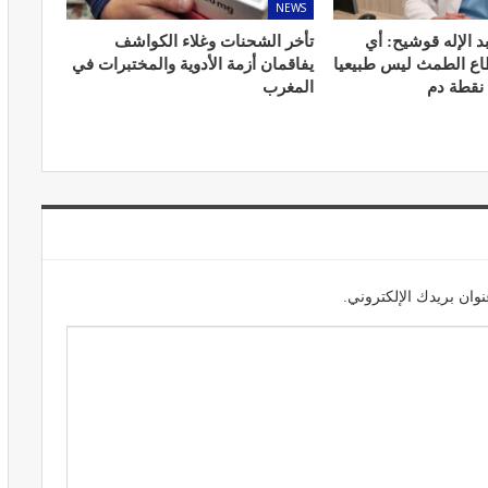
NEWS
د الإله قوشيح: أي
تأخر الشحنات وغلاء الكواشف
طاع الطمث ليس طبيعيا
يفاقمان أزمة الأدوية والمختبرات في
 نقطة دم
المغرب
المبع حيف
النظام الغذائي والصحة: دور التغذية في
اء
تعزيز الصحة العامة
مارس 22, 2024
وان بريدك الإلكتروني.
حول العلاج
تحذير من تناول المحليات الصناعية.. ترفع
شعور القلق
يونيو 5, 2023