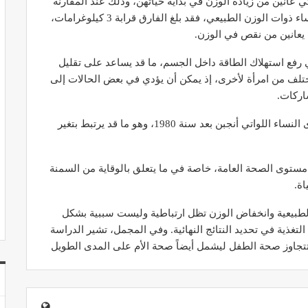
نساء اللواتي عانين من زيادة الوزن في بداية حياتهن، وذلك عند المقارنة
بين مرحلة الشباب ومرحلة منتصف العمر. أما لدى النساء ذوات الوزن الطبيعي، فقد بلغ الفارق قرابة 3 كيلوغرامات،
 يعانين من نقص في الوزن.
 رفع استهلاك الطاقة داخل الجسم، ما قد يساعد على تقليل
 يختلف من امرأة لأخرى، إذ يمكن أن يؤدي في بعض الحالات إلى
شاركات.
كما أبرزت النتائج أن الأثر الإيجابي كان أكثر وضوحاً لدى النساء اللواتي أنجبن بعد سنة 1980، وهو ما قد يرتبط بتغير
مستوى الصحة العامة، خاصة في ما يتعلق بالوقاية من السمنة
ة.
 الطبيعية وانخفاض الوزن تظل ارتباطية وليست سببية بشكل
تغذية في تحديد النتائج النهائية. وفي المجمل، تشير الدراسة
 تتجاوز صحة الطفل ليشمل أيضاً صحة الأم على المدى الطويل