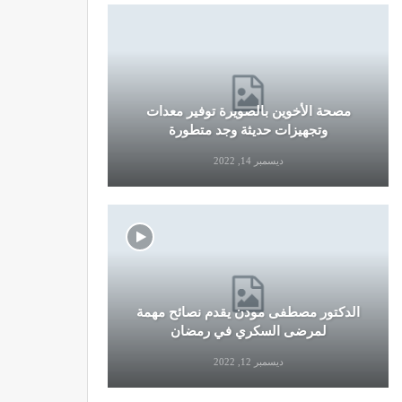
مصحة الأخوين بالصويرة توفير معدات
قرار جديد
وتجهيزات حديثة وجد متطورة
وال
ديسمبر 14, 2022
الدكتور مصطفى مودن يقدم نصائح مهمة
نصائح وإرش
لمرضى السكري في رمضان
التو
ديسمبر 12, 2022