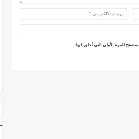
مصحة الجامعة بأكادير.. منشأة طبيـة بمعايير
استشفائية دولية
تصفح للمرة الأولى التي أعلق فيها.
ديسمبر 20, 2022