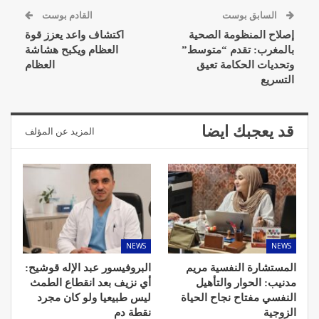
السابق بوست
القادم بوست
إصلاح المنظومة الصحية
اكتشاف واعد يعزز قوة
بالمغرب: تقدم “متوسط”
العظام ويكبح هشاشة
وتحديات الحكامة تعيق
العظام
التسريع
قد يعجبك ايضا
المزيد عن المؤلف
NEWS
NEWS
المستشارة النفسية مريم
البروفيسور عبد الإله قوشيح:
مدنيب: الحوار والتأهيل
أي نزيف بعد انقطاع الطمث
النفسي مفتاح نجاح الحياة
ليس طبيعيا ولو كان مجرد
الزوجية
نقطة دم