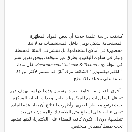
كشفت دراسة علمية حديثة أن بعض المواد المطهّرة
المستخدمة بشكل يومي داخل المستشفيات قد لا تبقى
محصورة في أماكن استخدامها، بل تنتشر في البيئة المحيطة
وتؤثر في سلوك البكتيريا بطرق غير متوقعة. ووفق تقرير نشر
في مجلة
Environmental Science & Technology
، فإن مادة
“الكلورهيكسيدين” الشائعة تترك آثارًا قد تستمر لأكثر من 24
ساعة على مختلف الأسطح.
وأجرى باحثون من جامعة نورث وسترن هذه الدراسة بهدف فهم
تفاعل المطهرات مع الميكروبات داخل وحدات العناية المركزة،
حيث ترتفع مخاطر العدوى. وأظهرت النتائج أن بقايا هذه المادة
تبقى عالقة على أسطح مثل البلاستيك والمعادن حتى بعد
تنظيفها، دون أن تكون كافية للقضاء على البكتيريا، لكنها تضعها
تحت ضغط كيميائي منخفض.