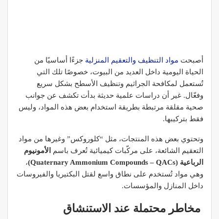
أصبحت
مواد التنظيف والتعقيم المنزلية
جزءًا أساسيًا من
الحياة اليومية داخل العديد من البيوت، خصوصًا تلك التي
تُستعمل لمكافحة الجراثيم وتنظيف الأسطح بشكل سريع
وفعّال. غير أن دراسات علمية حديثة بدأت تكشف عن جوانب
صحية مقلقة مرتبطة بطريقة استخدام بعض هذه المواد، وليس
فقط بتركيبها.
وتحتوي بعض هذه المنتجات، مثل “كلوروكس” وغيرها من مواد
التعقيم الشائعة، على مركّبات كيميائية تُعرف باسم
الأمونيوم
الرباعية (Quaternary Ammonium Compounds – QACs)
،
وهي مواد تُستخدم على نطاق واسع لقتل البكتيريا والفيروسات
داخل المنازل والمؤسسات.
مخاطر محتملة عند الاستنشاق