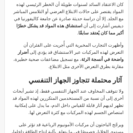
كان الاعتقاد السائد لسنوات طويلة أن الخطر الرئيسي لهذه
المواد يقتصر على حالات الابتلاع العرضي أو التلامس المباشر
مع الجلد. إلا أن دراسة حديثة صادرة عن جامعة كاليفورنيا في
ديفيس أشارت إلى أن
استنشاق هذه المواد قد يشكل خطرًا
أكبر مما كان يُعتقد سابقًا
.
وأظهرت التجارب المخبرية التي أُجريت على الفئران أن
التعرض لهذه المركبات عبر الاستنشاق قد يؤدي إلى
أضرار
واضحة في أنسجة الرئة
، مع تسجيل مضاعفات صحية خطيرة،
مقارنة بطرق التعرض الأخرى مثل الابتلاع.
آثار محتملة تتجاوز الجهاز التنفسي
ولا تتوقف المخاوف عند الجهاز التنفسي فقط، إذ تشير أبحاث
أخرى إلى أن نسبة من المستخدمين المتكررين لهذه المواد قد
تظهر لديهم آثار قابلة للقياس داخل الدم، ما يدل على إمكانية
امتصاص الجسم لهذه المركبات مع كثرة التعرض لها.
ويرجّح الباحثون أن مركبات الأمونيوم الرباعية قد تؤثر على
مستوى الخلايا، خصوصًا في ما يتعلق بآلية إنتاج الطاقة داخلها،