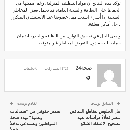
تؤكد هذه النتائج أن مواد التنظيف المنزلية، رغم أهميتها في
الحفاظ على النظافة والصحة العامة، قد تحمل بعض المخاطر
الصحية إذا أُسيء استخدامها، خصوصًا عند الاستنشاق المتكرر
داخل أماكن مغلقة.
ويبقى الحل في تحقيق التوازن بين النظافة والحذر، لضمان
حماية الصحة دون التعرض لمخاطر غير متوقعة.
صحة24
1721 المشاركات
0 تعليقات
السابق بوست
القادم بوست
هل الجلوس بتقاطع الساقين
تحذير حقوقي من “صيدليات
مضر فعلًا؟ دراسات تعيد
وهمية” تهدد صحة
تصحيح الاعتقاد الشائع
المواطنين وتستدعي تدخلاً
عاجلاً