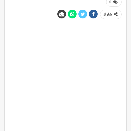
0
شارك