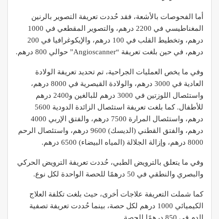
أما الفحوصات بالأشعة، فقد حُددت تعريفة التصوير بالرنين
المغناطيسي في 2200 درهم، والتصوير المقطعي في 1000
درهم، وتخطيط القلب في 100 درهم، والإيكوغرافيا في 200
درهم، في حين بلغت تعريفة “Angioscanner” حوالي 800 درهم.
وفي ما يخص العمليات الجراحية، تم تحديد تعريفة الولادة
العادية في 3000 درهم، والولادة القيصرية في 8000 درهم،
واستئصال اللوزتين في 3000 درهم للبالغين و2400 درهم
للأطفال. كما بلغت تعريفة استئصال الزائدة الدودية 5600
درهم، واستئصال المرارة 7500 درهم، والفتق الإربي 4000
درهم، والفتق القطني (الديسك) 9600 درهم، واستئصال الرحم
8000 درهم، وإزالة الجلالة (المياه البيضاء) 6500 درهم.
وفي ما يتعلق بالترويض الطبي، حُددت تعريفة الترويض الحركي
والبصري والنطقي في 50 درهمًا للحصة الواحدة لكل نوع.
كما شملت التعريفة علاجات أخرى، حيث بلغت تكلفة العلاج
الكيميائي 1000 درهم لكل حصة، بينما حُددت تعريفة تصفية
الدم في 850 درهمًا للحصة.