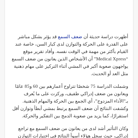
أظهرت دراسة حديثة أن
ضعف السمع
قد يؤثر بشكل مباشر
على القدرة على الحركة والتوازن لدى كبار السن، خاصة عند
القيام بأكثر من مهمة في الوقت نفسه. وأفاد تقرير موقع
“Medical Xpress” أن الأشخاص الذين يعانون من ضعف السمع
يواجهون صعوبة أكبر في المشي أثناء التركيز على مهام ذهنية
مثل العد أو الحديث.
وشملت الدراسة 75 شخصًا تتراوح أعمارهم بين 60 و85 عامًا
ويعانون من ضعف إدراكي طفيف، وركزت على ما يُعرف
بـ”الأداء المزدوج”، أي الجمع بين الحركة والمهام الذهنية.
وكشفت النتائج أن ضعف السمع يرتبط بمشي أبطأ وتوازن أقل
استقرارًا، كما يزيد من صعوبة الدمج بين التفكير والحركة.
وكان التأثير أشد لدى من يعانون من ضعف السمع مع تراجع
إدراكي، حيث سجل هؤلاء أسوأ النتائج في اختبارات التوازن