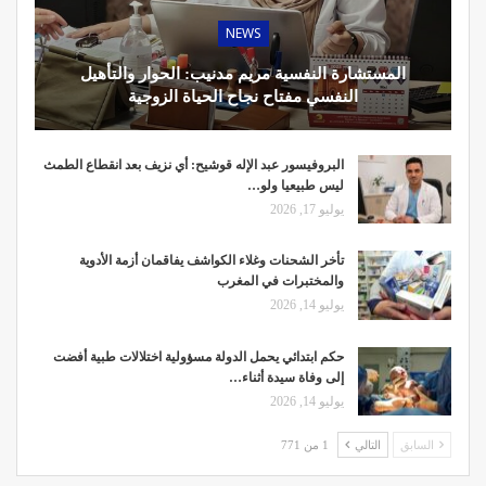
NEWS
المستشارة النفسية مريم مدنيب: الحوار والتأهيل
النفسي مفتاح نجاح الحياة الزوجية
البروفيسور عبد الإله قوشيح: أي نزيف بعد انقطاع الطمث
ليس طبيعيا ولو…
يوليو 17, 2026
تأخر الشحنات وغلاء الكواشف يفاقمان أزمة الأدوية
والمختبرات في المغرب
يوليو 14, 2026
حكم ابتدائي يحمل الدولة مسؤولية اختلالات طبية أفضت
إلى وفاة سيدة أثناء…
يوليو 14, 2026
السابق
التالي
1 من 771