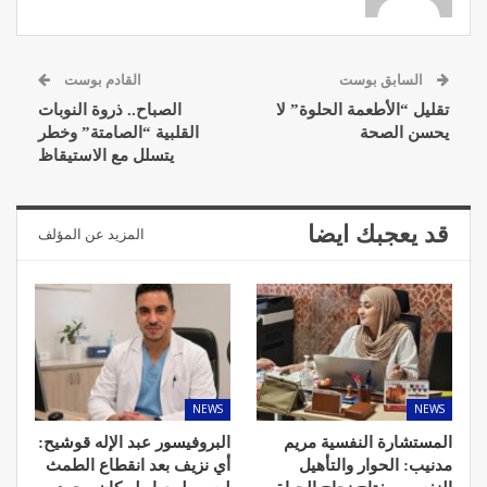
السابق بوست
القادم بوست
تقليل “الأطعمة الحلوة” لا
الصباح.. ذروة النوبات
يحسن الصحة
القلبية “الصامتة” وخطر
يتسلل مع الاستيقاظ
قد يعجبك ايضا
المزيد عن المؤلف
NEWS
NEWS
المستشارة النفسية مريم
البروفيسور عبد الإله قوشيح:
مدنيب: الحوار والتأهيل
أي نزيف بعد انقطاع الطمث